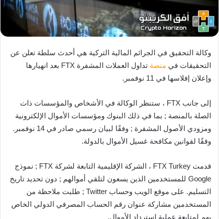
وكالة التحقيق في الجرائم المالية التركية هي أحدث سلطة تعلن عن
التحقيقات في
منصة
تداول العملات المشفرة FTX بعد انهيارها
وإعلان إفلاسها في 11 نوفمبر.
إلى جانب FTX ، ستنظر الوكالة في الأشخاص والمؤسسات ذات
الصلة بالمنصة ; بما في ذلك البنوك ومؤسسات الأموال الإلكترونية
ومزودي الأصول المشفرة ; وفقًا لبيان رسمي صادر في 14 نوفمبر.
وفقًا لقوانين مكافحة غسيل الأموال بالدولة.
قدمت FTX Turkey ، الشركة الإقليمية التابعة لشركة FTX ; نموذج
Google للمستخدمين الذين يسعون لتلقي أموالهم ; دون تحديد تاريخ
التسليم. على موقع الويب وحساب Twitter ; طلبت ملاحظة من
المستخدمين مشاركة عنوان رقم الحساب المصرفي الدولي الخاص
بهم لمتابعة عملية استرداد الأموال.