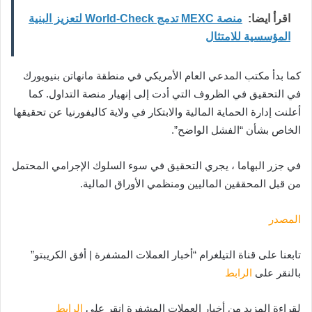
اقرأ ايضا:
منصة MEXC تدمج World-Check لتعزيز البنية
المؤسسية للامتثال
كما بدأ مكتب المدعي العام الأمريكي في منطقة مانهاتن بنيويورك
في التحقيق في الظروف التي أدت إلى إنهيار منصة التداول. كما
أعلنت إدارة الحماية المالية والابتكار في ولاية كاليفورنيا عن تحقيقها
الخاص بشأن “الفشل الواضح”.
في جزر البهاما ، يجري التحقيق في سوء السلوك الإجرامي المحتمل
من قبل المحققين الماليين ومنظمي الأوراق المالية.
المصدر
تابعنا على قناة التيلغرام “أخبار العملات المشفرة | أفق الكريبتو”
بالنقر على
الرابط
لقراءة المزيد من أخبار العملات المشفرة انقر على
الرابط