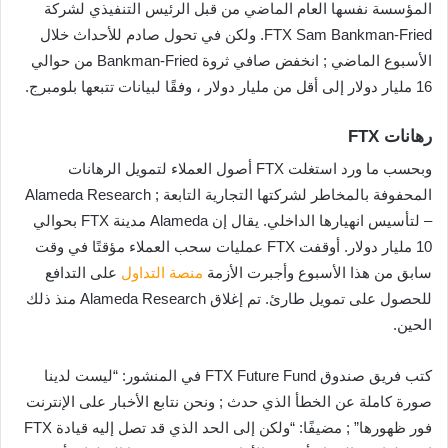
المؤسسة نفسها العام الماضي من قبل الرئيس التنفيذي لشركة
FTX Sam Bankman-Fried. ولكن في تحول صادم للأحداث خلال
الأسبوع الماضي ; انخفض صافي ثروة Bankman-Fried من حوالي
16 مليار دولار إلى أقل من مليار دولار ، وفقًا لبيانات تتبعها بلومبرج.
رهانات FTX
وبحسب ما ورد استغلت FTX أصول العملاء لتمويل الرهانات
المحفوفة بالمخاطر لشركتها التجارية التابعة ; Alameda Research
– لتأسيس انهيارها الداخلي. يقال إن Alameda مدينة FTX بحوالي
10 مليار دولار. أوقفت FTX عمليات سحب العملاء مؤقتًا في وقت
سابق من هذا الأسبوع وأجبرت الأزمة
منصة
التداول
على التدافع
للحصول على تمويل طارئ. تم إغلاق Alameda Research منذ ذلك
الحين.
كتب فريق صندوق FTX Future Fund في المنشور: “ليست لدينا
صورة كاملة عن الخطأ الذي حدث ; ونحن نتابع الأخبار على الإنترنت
فور ظهورها” ; مضيفًا: “ولكن إلى الحد الذي قد تصل إليه قيادة FTX