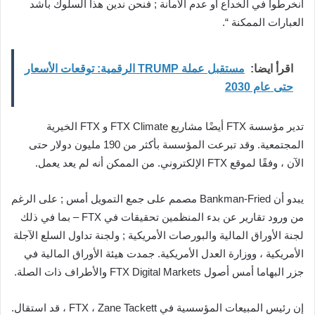
انخرطوا في الخداع أو عدم الأمانة ; فنحن ندين هذا السلوك بأشد
العبارات الممكنة “.
اقرأ ايضا:
مستقبل عملة TRUMP الرقمية: توقعات الأسعار
حتى عام 2030
تدير مؤسسة FTX أيضًا مشاريع FTX Climate و FTX الخيرية
المجتمعية. وقد تبرعت المؤسسة بأكثر من 190 مليون دولار حتى
الآن ، وفقًا لموقع FTX الإلكتروني. من الممكن أنه لم يعد يعمل.
يبدو أن Bankman-Fried مصمم على جمع التمويل أمس ; على الرغم
من ورود تقارير عن بدء المنظمين تحقيقات في FTX – بما في ذلك
لجنة الأوراق المالية والبورصات الأمريكية ; ولجنة تداول السلع الآجلة
الأمريكية ، ووزارة العدل الأمريكية. جمدت هيئة الأوراق المالية في
جزر البهاما أمس أصول FTX Digital Markets والأطراف ذات الصلة.
إن رئيس المبيعات المؤسسية في FTX ، Zane Tackett ، قد استقال.