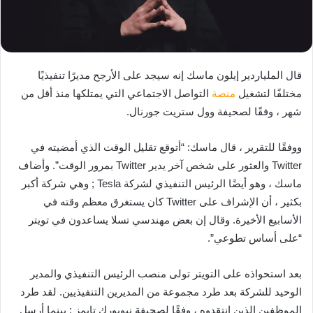
قال الملياردير إيلون ماسك إنه سيجد على الأرجح مديرًا تنفيذيًا
مختلفًا لتشغيل
منصة
التواصل الاجتماعي التي يمتلكها منذ أقل من
شهر ، وفقًا لصحيفة وول ستريت جورنال.
ووفقًا للتقرير ، قال ماسك: “أتوقع تقليل الوقت الذي أمضيته في
Twitter والعثور على شخص آخر يدير Twitter بمرور الوقت”. وأضاف
ماسك ، وهو أيضًا الرئيس التنفيذي لشركة Tesla ; وهي شركة أكبر
بكثير ، أن الإشراف على Twitter كان يستغرق معظم وقته في
الأسابيع الأخيرة. وقال إن بعض مهندسي تسلا يساعدون في تويتر
“على أساس تطوعي”.
بعد استحواذه على التويتر تولى منصب الرئيس التنفيذي والمدير
الوحيد للشركة بعد طرد مجموعة من المديرين التنفيذيين. لقد طرد
الموظفين الذين انتقدوه ، وفقًا لصحيفة نيويورك تايمز ; بينما أرسل