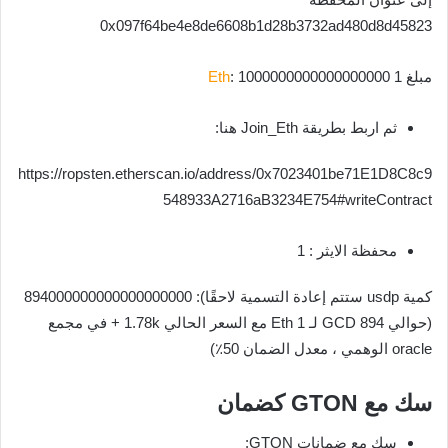
0x097f64be4e8de6608b1d28b3732ad480d8d45823
مبلغ 1
: 1000000000000000000
Eth
ثم اربط بطريقة Join_Eth هنا:
https://ropsten.etherscan.io/address/0x7023401be71E1D8C8c9
548933A2716aB3234E754#writeContract
محفظة الايثر : 1
كمية usdp ستتم إعادة التسمية لاحقًا): 894000000000000000000
(حوالي 894 GCD لـ 1 Eth مع السعر الحالي 1.78k + في مجمع
oracle الوهمي ، معدل الضمان 50٪)
سك مع GTON كضمان
سك مع ضمانات GTON: