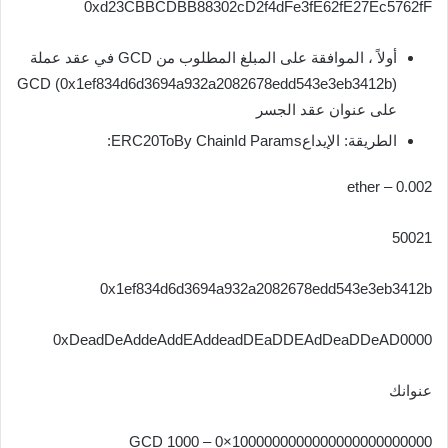
0xd23CBBCDBB88302cD2f4dFe3fE62fE27Ec5762fF
أولاً ، الموافقة على المبلغ المطلوب من GCD في عقد عملة
GCD (0x1ef834d6d3694a932a2082678edd543e3eb3412b)
على عنوان عقد الجسر
الطريقة: الإيداعERC20ToBy ChainId Params:
0.002 – ether
50021
0x1ef834d6d3694a932a2082678edd543e3eb3412b
0xDeadDeAddeAddEAddeadDEaDDEAdDeaDDeAD0000
عنوانك
1000000000000000000000000×0 – 1000 GCD