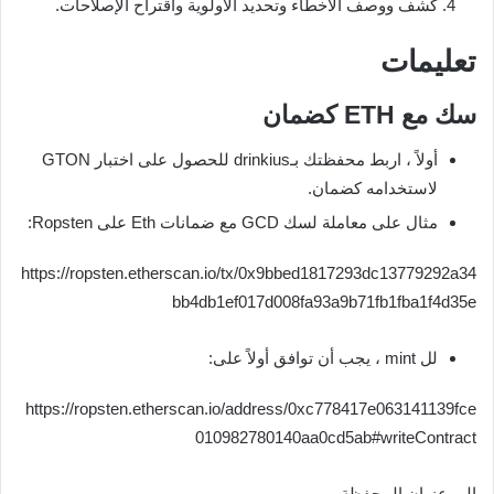
كشف ووصف الأخطاء وتحديد الأولوية واقتراح الإصلاحات.
تعليمات
سك مع ETH كضمان
أولاً ، اربط محفظتك بـdrinkius للحصول على اختبار GTON
لاستخدامه كضمان.
مثال على معاملة لسك GCD مع ضمانات Eth على Ropsten:
https://ropsten.etherscan.io/tx/0x9bbed1817293dc13779292a34
bb4db1ef017d008fa93a9b71fb1fba1f4d35e
لل mint ، يجب أن توافق أولاً على:
https://ropsten.etherscan.io/address/0xc778417e063141139fce
010982780140aa0cd5ab#writeContract
إلى عنوان المحفظة