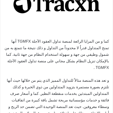
كما و من المزايا الرائعة لمنصة تداول العقود الآجلة TGMFX أنها
تمنح المتداول قدراُ لا محدوداُ من التداول و ذلك نتيجة ما تتمتع به من
شمول وظيفي من جهة و سهولة استخدام النظام من جهة ثانية. كما
بالإمكان تنزيل النظام بشكل مجاني على منصة تداول العقود الآجلة
TGMFX .
و تعد هذه المنصة مثالاً للتداول المميز الذي يتم من خلالها حيث أنها
تلتزم بصورة مستمرة بتزويد المتداولين من ذوي الخبرة و كذلك
المتداولين المبتدئين بخدمات منقطعة النظير. كما و أسعار صرف
فائقة و خدمات مؤسساتية مربحة تشمل باقة كبيرة من اتفاقيات
وسطاء معروفين. حيث تعد المنصة الوحيدة التي تضمن حد الربح و