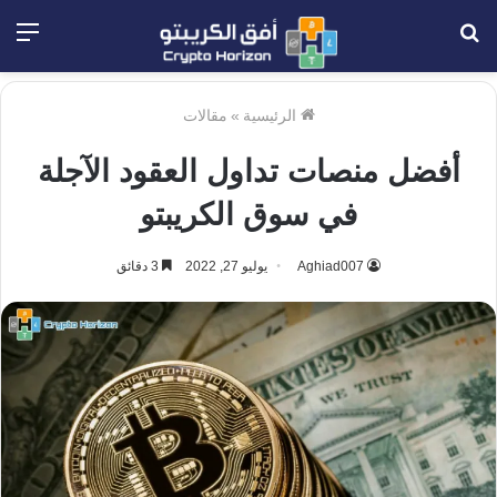
بحث
الق
عن
الرئيسية
»
مقالات
أفضل منصات تداول العقود الآجلة
في سوق الكريبتو
Aghiad007
يوليو 27, 2022
3 دقائق