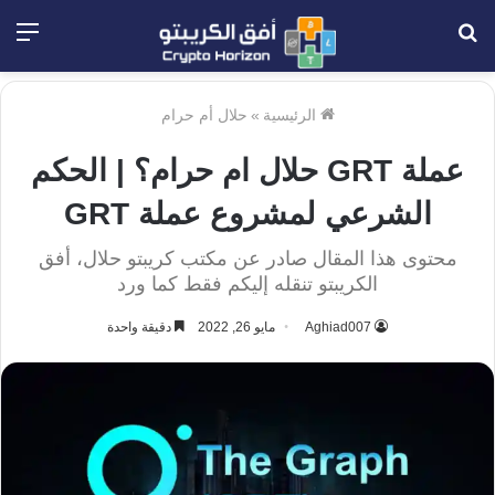
بحث
الق
عن
الرئيسية
»
حلال أم حرام
عملة GRT حلال ام حرام؟ | الحكم
الشرعي لمشروع عملة GRT
محتوى هذا المقال صادر عن مكتب كريبتو حلال، أفق
الكريبتو تنقله إليكم فقط كما ورد
Aghiad007
مايو 26, 2022
دقيقة واحدة