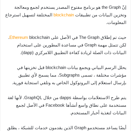
إنّ the Graph هو برنامج مفتوح المصدر يستخدم لجمع ومعالجة
وتخزين البيانات من تطبيقات
blockchain
المختلفة لتسهيل استرجاع
المعلومات.
حيث تم إطلاق The Graph في الأصل على
Ethereum
blockchain.
لكن تتمثل مهمة Graph في مساعدة المطورين على استخدام
البيانات ذات الصلة لزيادة كفاءة التطبيق اللامركزي (dapp).
يحلل الرسم البياني ويجمع بيانات blockchain قبل تخزينها في
مؤشرات مختلفة ، تسمى Subgraphs، مما يسمح لأي تطبيق
بإرسال استعلام إلى البروتوكول الخاص به وتلقي استجابة فورية.
يتم طرح الاستعلامات بواسطة dapps من خلال GraphQL. لأنها لغة
مستخدمة على نطاق واسع أنشأها Facebook في الأصل لجمع
البيانات لتغذية أخبار المستخدم.
أيضًا يساعد مستخدمو Graph الذين يقدمون خدمات للشبكة ، يطلق