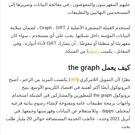
عليهم المفهرسون والمفوضون ، في معالجة البيانات وتمريرها إلى
المستخدمين النهائيين والتطبيقات.
تُستخدم العملة المشفرة الأصلية لـ Graph ، GRT ، لضمان سلامة
البيانات المؤمنة داخل شبكتها. يجب على أي مستخدم ، سواء كان
مفهرسًا أو منظمًا أو مفوضًا ، أن يشارك GRT لأداء أدواره ، وفي
المقابل ، يكسب
رسوم
ًا من الشبكة.
كيف يعمل the graph
نظرًا لأن التمويل اللامركزي (
defi
) يكتسب المزيد من الزخم ، أصبح
البروتوكول أيضًا أكثر أهمية في اقتصاد الكريبتو الأوسع, يتيح
بروتوكول the graph للمطورين والمشاركين في الشبكة استخدام
واجهات برمجة تطبيقات عامة ومفتوحة لإنشاء رسوم بيانية فرعية
لمختلف dapps ، وللاستعلام عن البيانات وفهرستها وجمعها, في
أبريل 2021 وحده ، عالجت الخدمة المستضافة حوالي 20 مليار طلب
بحث