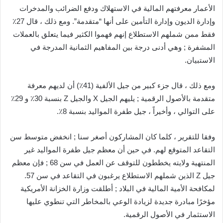
الأعمار معرفتهم المالية في الاستهلاك ودفع الضرائب والمدخرات
وإدارة الديون وإدارة التأمين على أنها “متقدمة”. ومع ذلك ، قال 27٪
فقط ممن شملهم الاستطلاع إنهم فهموا الكثير فيما يتعلق بالعملات
المشفرة ; وهي أدنى درجة بين المفاهيم الثمانية المدرجة في
الاستبيان.
ومع ذلك ، قال جزء كبير من جيل الألفية (41٪) أن لديهم معرفة
متقدمة بالأصول الرقمية ; يليهم الجيل X والجيل Z بنسبة 30٪ و 29٪
على التوالي ، وأخيراً ، جيل طفرة المواليد بنسبة 8٪.
وفقا للتقرير ، كلما كان المشاركون أصغر سنا ; انخفض متوسط ​​سن
التقاعد المتوقع لهم. في حين أن معظم جيل طفرة المواليد غير
المنتهية ولايته يخططون للتوقف عن العمل في سن 68 ; فإن معظم
جيل Z الذين شملهم الاستطلاع يرغبون في التقاعد في سن 57.
لمكافحة الأمية المالية في البلاد ; أطلقت وزارة الخزانة الأمريكية
مؤخرًا مبادرة جديدة لزيادة الوعي بالمخاطر التي تنطوي عليها
الاستثمار في الأصول الرقمية.