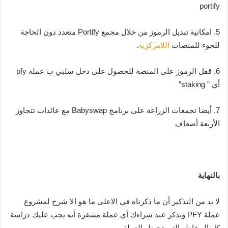
portify
5. امكانية تبديل الرموز من خلال مجمع Portify متعدد دون الحاجة
للجوء للمنصات
اللامركزية
.
6. قفل الرموز على المنصة للحصول على دخل سلبي ب عملة pfy
أي ” staking”
7. أيضا تجمعات الزراعة على برنامج Babyswap مع عائدات تتجاوز
الأربعة أضعاف
بالنهاية
لا بد من التذكير أن ما ذكرناه في الاعلى ما هو الا شرح لمشروع
عملة PFY وتذكر عند شراءك أي عملة مشفرة أنه يجب عليك دراسة
كل المخاطر التي تحيط بالعملة