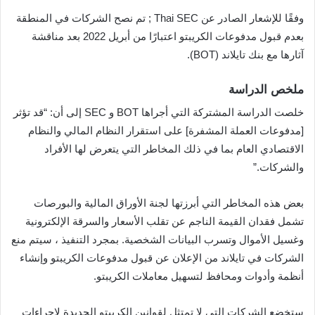
وفقًا للإشعار الصادر عن Thai SEC ; تم نصح الشركات في المنطقة
بعدم قبول مدفوعات الكريبتو اعتبارًا من أبريل 2022 بعد مناقشة
آثارها مع بنك تايلاند (BOT).
ملخص الدراسة
خلصت الدراسة المشتركة التي أجراها BOT و SEC إلى أن: “قد تؤثر
[مدفوعات العملة المشفرة] على استقرار النظام المالي والنظام
الاقتصادي العام بما في ذلك المخاطر التي يتعرض لها الأفراد
والشركات.”
بعض هذه المخاطر التي أبرزتها لجنة الأوراق المالية والبورصات
تشمل فقدان القيمة الناجم عن تقلب الأسعار والسرقة الإلكترونية
وغسيل الأموال وتسرب البيانات الشخصية. بمجرد التنفيذ ، سيتم منع
الشركات في تايلاند من الإعلان عن قبول مدفوعات الكريبتو وإنشاء
أنظمة وأدوات ومحافظ لتسهيل معاملات الكريبتو.
ستخضع الشركات التي لا تمتثل لقوانين الكريبتو الجديدة لإجراءات