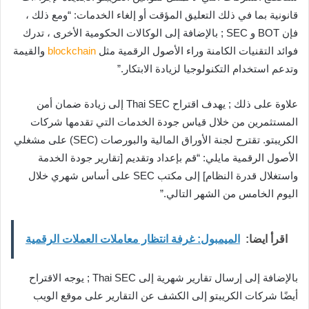
قانونية بما في ذلك التعليق المؤقت أو إلغاء الخدمات: “ومع ذلك ،
فإن BOT و SEC ; بالإضافة إلى الوكالات الحكومية الأخرى ، تدرك
فوائد التقنيات الكامنة وراء الأصول الرقمية مثل
blockchain
والقيمة
وتدعم استخدام التكنولوجيا لزيادة الابتكار.”
علاوة على ذلك ; يهدف اقتراح Thai SEC إلى زيادة ضمان أمن
المستثمرين من خلال قياس جودة الخدمات التي تقدمها شركات
الكريبتو. تقترح لجنة الأوراق المالية والبورصات (SEC) على مشغلي
الأصول الرقمية مايلي: “قم بإعداد وتقديم [تقارير جودة الخدمة
واستغلال قدرة النظام] إلى مكتب SEC على أساس شهري خلال
اليوم الخامس من الشهر التالي.”
اقرأ ايضا:
الميمبول: غرفة انتظار معاملات العملات الرقمية
بالإضافة إلى إرسال تقارير شهرية إلى Thai SEC ; يوجه الاقتراح
أيضًا شركات الكريبتو إلى الكشف عن التقارير على موقع الويب