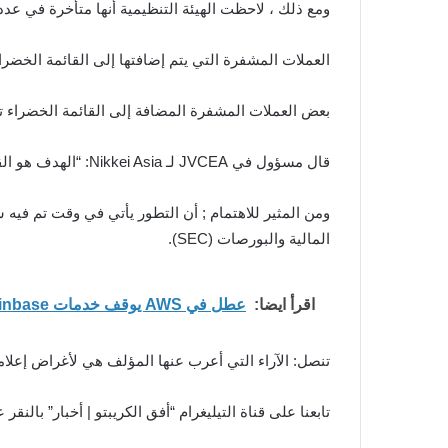
ومع ذلك ، لاحظت الهيئة التنظيمية أنها متأخرة في عد
العملات المشفرة التي يتم إضافتها إلى القائمة الخضرا
بعض العملات المشفرة المضافة إلى القائمة الخضراء تشمل ple (XRP
قال مسؤول في JVCEA لـ Nikkei Asia: “الهدف هو القضاء على الوقت المستغرق لإدراج توكن وجعل الصناعة أقرب إلى المعايير العالمية”.
ومن المثير للاهتمام ; أن التطور يأتي في وقت تم فيه شطب ple
المالية والبورصات (SEC).
اقرأ ايضا:
عطل في AWS يوقف خدمات Coinbase ويؤخر عمليات التداول لساعات
تنصل: الآراء التي أعرب عنها المؤلف هي لأغراض إعلامي
تابعنا على قناة التيليغرام “أفق الكريبتو | أخبار” بالنقر