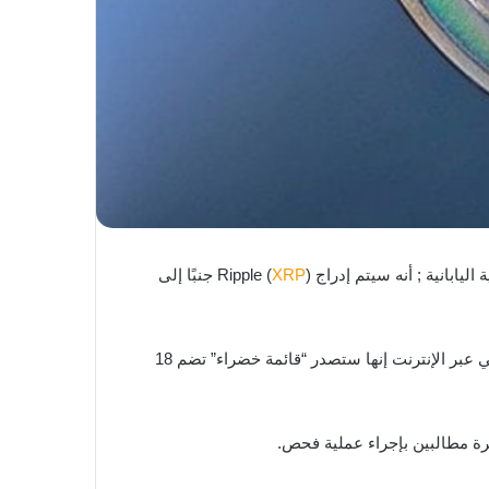
XRP
) جنبًا إلى
وفقًا لتقرير نشر على Nikkei Asia اليوم ، قالت JVCEA ، وهي مجموعة من 31 منصة تداول للعملات المشفرة ; في عرض تقديمي عبر الإنترنت إنها ستصدر “قائمة خضراء” تضم 18