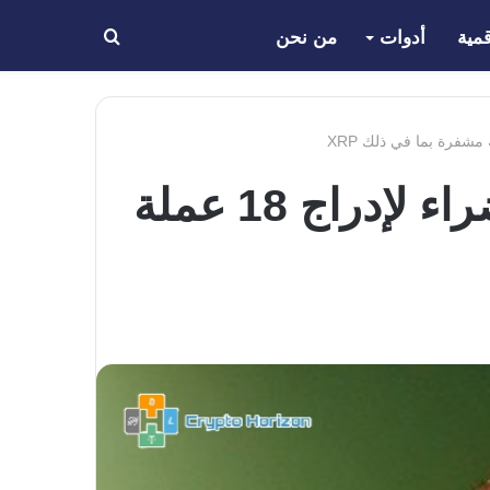
مية
أدوات
من نحن
بحث
عن
ستحصل 31 بورصة كريبتو يابانية على قائمة خضراء لإدراج 18 عملة