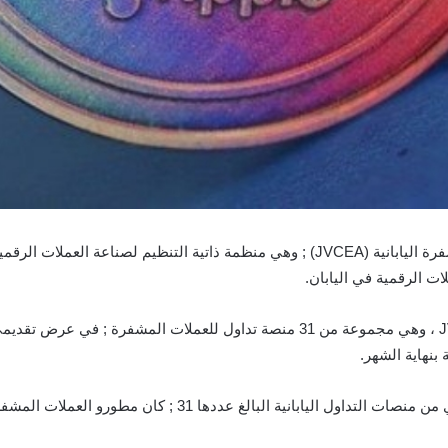
بانية ; أنه سيتم إدراج Ripple (
ة بنهاية الشهر.
غ عددها 31 ; كان مطورو العملات المشفرة مطالبين بإجراء عملية فحص.