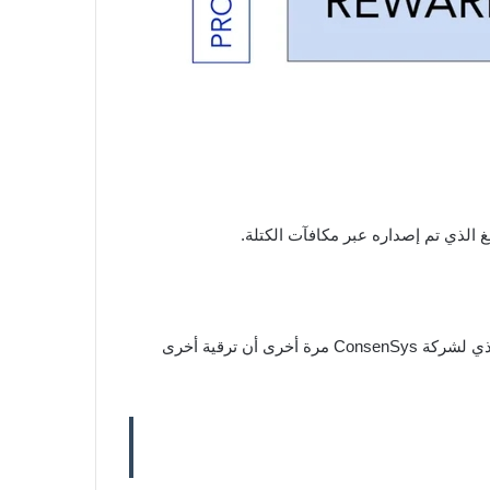
خلال محادثة غير مباشرة خلال Camp Ethereal لهذا العام ، ذكر جو لوبين ; المؤسس المشارك لشركة Ethereum والرئيس التنفيذي لشركة ConsenSys مرة أخرى أن ترقية أخرى