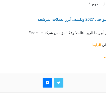
بما الربع الثالث” وفقًا لمؤسس شركة Ethereum.
على
الرابط
بط
تويتر
ماسنجر