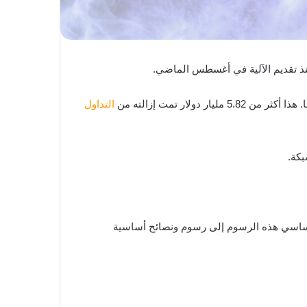
ذ تقديم الآلية في أغسطس الماضي.
التداول
بكة.
فوعة لتنفيذ عمليات مختلفة على Ethereum التي تذهب إلى عمال التعدين ; يقسم EIP-1559 بشكل أساسي هذه الرسوم إلى رسوم ونصائح أساسية