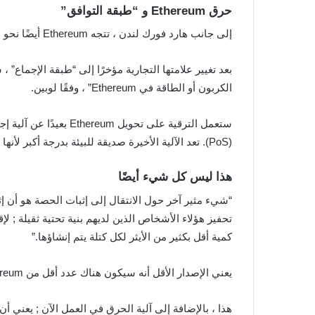
حرق Ethereum و “طبقة التوافق”
إلى جانب هارد فورك لندن ، تتجه Ethereum أيضًا نحو التحديث الأكثر شمولاً حتى الآن.
الكربون أو الطاقة في Ethereum” ، وفقًا لوبين.
ستعمل الترقية على تحويل Ethereum بعيدًا عن آلية إجماع إثبات العمل (PoW) ; وهو أمر تستخدمه
(PoS). تعد الآلية الأخيرة صديقة للبيئة بدرجة أكبر لأنها تتطلب قدرة حوسبة أقل لتحقيق مستويات أمان مماثلة.
هذا ليس كل شيء أيضًا
تحفيز هؤلاء الأشخاص الذين لديهم بنية تحتية ثقيلة ; ل
كمية أقل بكثير من الأيثر لكل كتلة يتم إنشاؤها.”
يعني الإصدار الأقل أنه سيكون هناك عدد أقل من Ethereum الموزعة في السوق.