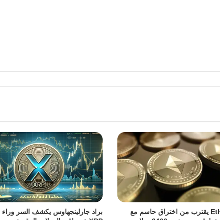
Ethereum يقترب من اختراق حاسم مع
براد جارلينجهاوس يكشف السر وراء ت