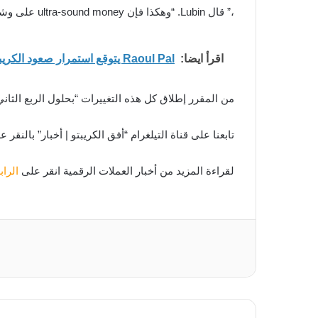
،” قال Lubin. “وهكذا فإن ultra-sound money على وشك الظهور.”
اقرأ ايضا:
Raoul Pal يتوقع استمرار صعود الكريبتو حتى 2027 ويكشف أبرز العملات المرشحة
من المقرر إطلاق كل هذه التغييرات “بحلول الربع الثاني أو ر
تابعنا على قناة التيلغرام “أفق الكريبتو | أخبار” بالنقر 
لقراءة المزيد من أخبار العملات الرقمية انقر على
الرا