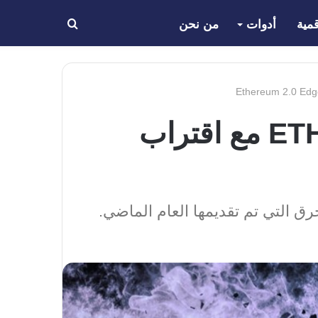
مية
أدوات
من نحن
بحث
عن
تم حرق ما يقرب من 6 مليارات دولار في ETH مع اقتراب