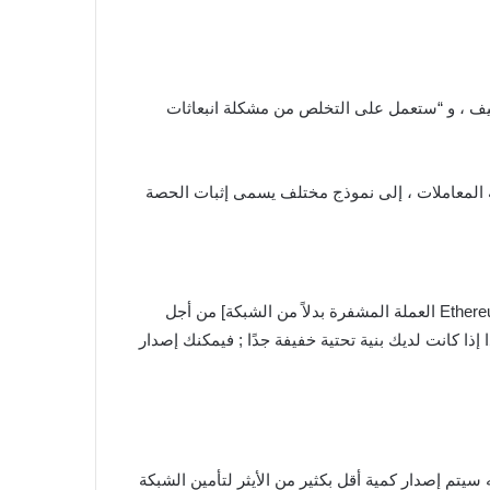
ن سرعة معاملات الشبكة ; وخفض التكاليف ، و “ستعمل على التخلص من مشكلة انبعاثات
المعاملات ، إلى نموذج مختلف يسمى إثبات الحصة
“شيء مثير آخر حول الانتقال إلى إثبات الحصة هو أن إثبات العمل يتطلب الكثير من إصدار الأيثر [المصطلح المستخدم لوصف Ethereum العملة المشفرة بدلاً من الشبكة] من أجل
ذا كانت لديك بنية تحتية خفيفة جدًا ; فيمكنك إصدار
وم أكثر مما تم إصداره ; لأنه سيتم إصدار كمية أقل بكثير من الأيثر لتأمين الشبكة