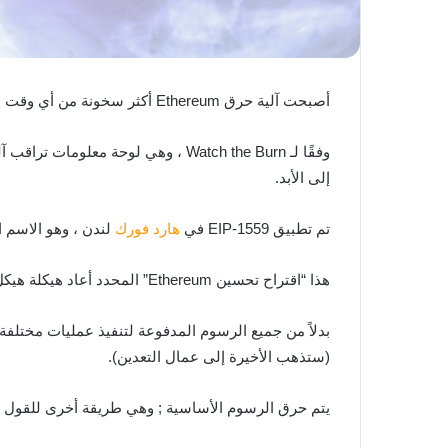
أصبحت آلية حرق Ethereum أكثر سخونة من أي وقت مضى ، حيث دمرت ثاني أكبر شبكة كريبتو رسميًا أكثر من 2 مليون
وفقًا لـ Watch the Burn ، وهي لوحة معلومات تراقب آلية الحرق ; فقد دمرت الشبكة ما مجموعه 2000996 Ethereum منذ إنشائها. هذا أكثر من 5.82 مليار دولار تمت إزالته من
إلى الأبد.
تم تطبيق EIP-1559 في
هارد فورك
لندن ، وهو الاسم ا
هذا “اقتراح تحسين Ethereum” المحدد أعاد هيكلة هيكل
(ستذهب الأخيرة إلى عمال التعدين).
يتم حرق الرسوم الأساسية ; وهي طريقة أخرى للقول بأن 