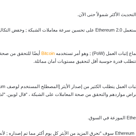
بعد تغيير علامتها التجارية مؤخرًا إلى “طبقة الإجماع” ، ستعمل Ethereum 2.0 على تحسي
Bitcoin
أيضًا للتحقق من صحة 
إقراض مواردهم والتحقق من صحة المعاملات على الشبكة ، “قال لوبين. “لذا إ
هذا ، بالإضافة إلى آلية الحرق في العمل الآن ; يعني أن Ethereum سوف “تحرق المزيد من الأيثر كل ي