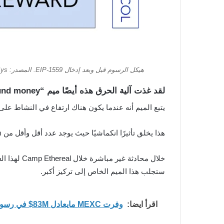
هيكل الرسوم قبل وبعد إدخال EIP-1559. المصدر: ConsenSys.
لقد غذت آلية الحرق هذه أيضًا ميم “ultra-sound money”
يتبع الميم أنه عندما يكون هناك ارتفاع في النشاط على Ethereum ; فمن الممكن أن يؤدي تدمير العرض المتداول إلى تجاوز المبلغ الذي تم إصداره عبر مكافآت الكت
هذا يخلق تأثيرًا انكماشيًا حيث يوجد عدد أقل وأقل من Ethereum في السوق للشراء.
ستجلب هذا الميم الخاص إلى تركيز أكبر.
اقرأ ايضا:
وفرت MEXC مايعادل 83M$ في رسوم التداول وبلغت ذروة المدخرات الفردية أكثر من 300,000$