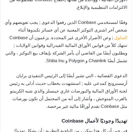
الالتزامات التنظيمية والإبلاغ.
وفقًا لمستخدمي Coinbase الذين رفعوا الدعوى ; يجب تعويضهم وأي
شخص آخر اشترى التوكنز المعنية عن أي خسائر تكبدوها أثناء
التداول
; وعن الأضرار الأخرى غير المحددة. يزعمون أن Coinbase
تنتهك كلاً من قوانين الأوراق المالية الفيدرالية وقوانين الولايات ;
ويطلبون أيضًا من القاضي أن يأمر الشركة بإيقاف بيع التوكنز ، والتي
تشمل أيضًا Chainlink و Polygon و Shiba Inu.
الدعوى القضائية ، التي تشير أيضًا إلى الرئيس التنفيذي برايان
أرمسترونج كمدعى عليه ; استشهدت بخطاب حديث أدلى به رئيس
لجنة الأوراق المالية والبورصات غاري جينسلر والذي شبه الكريبتو
بالغرب المتوحش ، وأشار إلى أنه من المحتمل أن تكون بورصات
مثل Coinbase تقدم أوراقًا مالية غير مرخصة.
تهديدًا وجوديًا لأعمال Coinbase
في حين أن كل هذا يمكن ، من الناحية النظرية ; أن يشكل تهديدًا