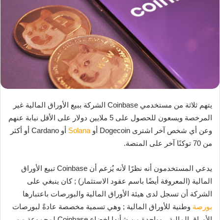
يتهم ثلاثة من مستخدمي Coinbase الشركة ببيع الأوراق المالية غير
المرخصة ويسعون للحصول على 5 ملايين دولار على الأقل نيابة عنهم
وعن أي شخص آخر اشترى Dogecoin أو
Solana
أو Cardano أو أكثر
من 70 توكنًا آخر على المنصة.
يدعي المستخدمون أنه نظرًا لأنه يُزعم أن Coinbase تبيع الأوراق
المالية (المعروفة أيضًا باسم عقود الاستثمار) ; كان ينبغي على
الشركة أن تسجل لدى هيئة الأوراق المالية والبورصات باعتبارها
بورصة
وطنية للأوراق المالية ; وهي تسمية مخصصة عادةً لبورصات
الأوراق المالية ، وواحدة من شأنها إخضاع Coinbase لمجموعة من