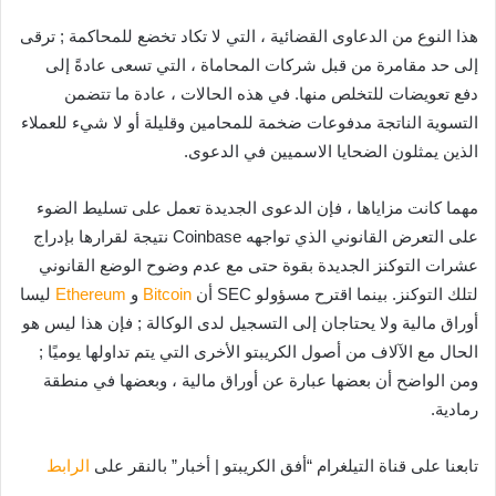
هذا النوع من الدعاوى القضائية ، التي لا تكاد تخضع للمحاكمة ; ترقى
إلى حد مقامرة من قبل شركات المحاماة ، التي تسعى عادةً إلى
دفع تعويضات للتخلص منها. في هذه الحالات ، عادة ما تتضمن
التسوية الناتجة مدفوعات ضخمة للمحامين وقليلة أو لا شيء للعملاء
الذين يمثلون الضحايا الاسميين في الدعوى.
مهما كانت مزاياها ، فإن الدعوى الجديدة تعمل على تسليط الضوء
على التعرض القانوني الذي تواجهه Coinbase نتيجة لقرارها بإدراج
عشرات التوكنز الجديدة بقوة حتى مع عدم وضوح الوضع القانوني
لتلك التوكنز. بينما اقترح مسؤولو SEC أن
Bitcoin
و
Ethereum
ليسا
أوراق مالية ولا يحتاجان إلى التسجيل لدى الوكالة ; فإن هذا ليس هو
الحال مع الآلاف من أصول الكريبتو الأخرى التي يتم تداولها يوميًا ;
ومن الواضح أن بعضها عبارة عن أوراق مالية ، وبعضها في منطقة
رمادية.
تابعنا على قناة التيلغرام “أفق الكريبتو | أخبار” بالنقر على
الرابط