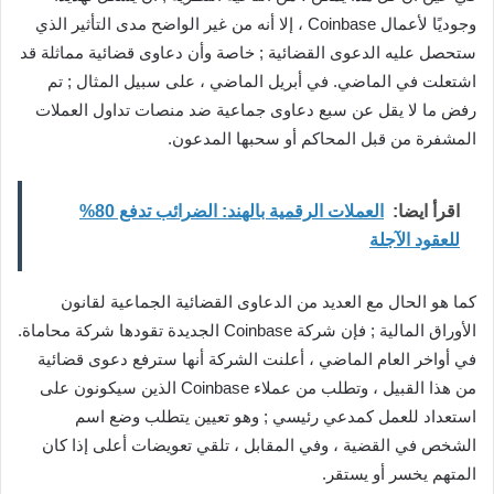
وجوديًا لأعمال Coinbase ، إلا أنه من غير الواضح مدى التأثير الذي
ستحصل عليه الدعوى القضائية ; خاصة وأن دعاوى قضائية مماثلة قد
اشتعلت في الماضي. في أبريل الماضي ، على سبيل المثال ; تم
رفض ما لا يقل عن سبع دعاوى جماعية ضد منصات تداول العملات
المشفرة من قبل المحاكم أو سحبها المدعون.
اقرأ ايضا:
العملات الرقمية بالهند: الضرائب تدفع 80%
للعقود الآجلة
كما هو الحال مع العديد من الدعاوى القضائية الجماعية لقانون
الأوراق المالية ; فإن شركة Coinbase الجديدة تقودها شركة محاماة.
في أواخر العام الماضي ، أعلنت الشركة أنها سترفع دعوى قضائية
من هذا القبيل ، وتطلب من عملاء Coinbase الذين سيكونون على
استعداد للعمل كمدعي رئيسي ; وهو تعيين يتطلب وضع اسم
الشخص في القضية ، وفي المقابل ، تلقي تعويضات أعلى إذا كان
المتهم يخسر أو يستقر.