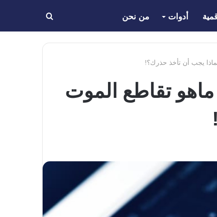
مية
أدوات
من نحن
بحث
عن
لماذا يجب أن تأخذ حذرك؟!
| ماهو تقاطع الموت