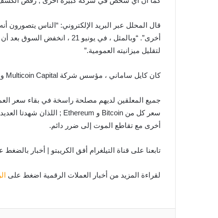
كما أن أي شخص في شركة كبيرة أخرى ; رفض الكشف عن ه
قال المحلل عبر البريد الإلكتروني: “الناس يتصورون أ
لتقليل ميزانيته العمومية.”
كان كايل ساماني ، مؤسس شركة Multicoin Capital ومتداول العملات المشفرة منذ فترة طويلة ، أكثر صراحة. وكتب في رسالة على تويتر: “تقاطع الموت عبارة عن هراء”.
جميع المعلقين لديهم مصلحة راسخة في بقاء سعر العمل
سعر كل من Bitcoin و ereum
أخرى مع تقاطع الموت إلى ضرر دائم.
تابعنا على قناة التيلغرام أفق الكريبتو | أخبار بالضغط 
لقراءة المزيد من أخبار العملات الرقمية اضغط على
ال