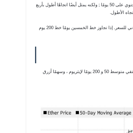
من الناحية النظرية ، نادرًا ما تلتقي خطوط الرسم البياني التي تمثل تلك المتوسطات أو لا تلتقي أبدًا. هذا لأن متوسط ​​200 يوم يحتوي على 50 يومًا ; ولكنه يمثل أيضًا اتجاهًا أطول بأربع
تجاه الأطول.
إذا تقاطع الخطان ، فإن السعر قد تحرك صعودًا أو هبوطًا بشكل كبير لدرجة أن اتجاه 50 يومًا يتجاوز خط 200 يوم على الرسم البياني للسعر. إذا تجاوز خط الخمسين يومًا خط 200 يوم
يمكنك عرض أحداث تقاطع الموت الوشيكة في الرسم البياني أدناه من Bloomberg. لقد أضفنا سهمًا أحمر حيث من المقرر أن يلتقي متوسط ​​50 و 200 يومًا لإيثريوم ، وسهمًا أزرق