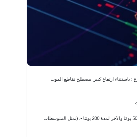
; باستثناء ارتفاع كبير. مصطلح تقاطع الموت
.
المصطلح هو مصطلح تقني من عالم الاستثمار التقليدي في الأسهم ; ويصف حدثًا يتقاطع فيه متوسطان متحركان ; أحدهما لمدة 50 يومًا والآخر لمدة 200 يومًا -. (تمثل المتوسطات