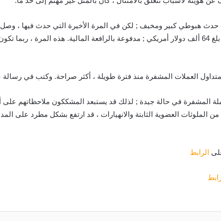
ويته لأسباب تتعلق بالامتثال ، كان بالمثل غير مهتم إلى حد ما.
نه حدث هبوطي كبير ومخيف ; لكن في المرة الأخيرة التي حدث فيها ، وصل ا
أخرى”. “وبالمثل ، في يونيو 21 ، انخفض السوق بعد أن بلغ 64 ألف دولار أمريكي ; مدفوعة بالرافعة الم
ة المشفرة في حالة جيدة ; لذلك قد يستبعد المشككون ملاحظاتهم على أنه
Eth ; اللذان شهدتا العديد من الملوثات العضوية الثابتة والانهيارات ، قد ارتفع بشكل م
على
الرابط
رابط
تويتر
ماسنجر