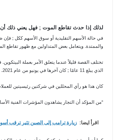
لذلك إذا حدث تقاطع الموت ; فهل يعني ذلك أن 
في حالة الأسهم التقليدية أو سوق الأسهم ككل ; فإن ظ
والممتدة. ويتعامل بعض المتداولين مع ظهور تقاطع المو
تختلف القصة قليلاً عندما يتعلق الأمر بعملة البيتكوي
الذي يبلغ 11 عامًا ; كان آخرها في يونيو من عام 2021. وبطريقة ما ، ظهرت العملة المشفرة الأصلية على ما يرام.
كان هذا هو رأي المحللين في شركتين رئيسيتين للعملا
“من المؤكد أن التجار يشاهدون المؤشرات الفنية الأساسية ; مع كون 50 و 100 و 200 [المتوسطات المتحركة المبا
اقرأ ايضا:
زيارة ترامب إلى الصين تثير ترقب أسواق الكريبتو.. ه