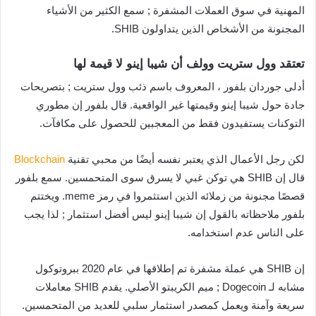
المهنية في سوق العملات المشفرة ; سمع الكثير من الأشياء
المجنونة من الأشخاص الذين يتداولون SHIB.
تعتقد وول ستريت وولف أن شيبا إينو لا قيمة لها
أدلى جوردان بلفور ، المعروف باسم ذئب وول ستريت ; بتصريحات
جادة حول شيبا إينو وقيمتها غير الواقعية. قال بلفور إن مطوري
التوكنات يستفيدون فقط من المعجبين للحصول على مكافآت.
لكن رجل الأعمال الذي يعتبر نفسه أيضًا من محبي تقنية
Blockchain
قال إن SHIB هي توكن غبي لا يسرق سوى المتحمسين. سمع بلفور
قصصًا مجنونة من زملائه الذين استثمروا في رمز meme. ويختتم
بلفور ملاحظاته بالقول إن شيبا إينو ليس أفضل استثمار ; لذا يجب
على الناس عدم استخدامه.
إن SHIB هي عملة مشفرة تم إطلاقها في عام 2020 ببروتوكول
مشابه لـ Dogecoin ; ميم الكريبتو الأصلي. يقدم SHIB معاملات
سريعة وآمنة ويعمل كمصدر استثمار سلبي للعديد من المتحمسين.