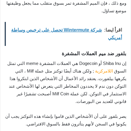
ومع ذلك ، فإن الميم المشفرة تمر بسوق متقلب مما يجعل وظيفتها
موضع تساؤل.
اقرأ ايضا:
شركة Wintermute تحصل على ترخيص وساطة
أمريكي
بلفور ضد ميم العملات المشفرة
إن Shiba Inu أو Dogecoin هي العملات المشفرة meme التي تمثل
السوق
اللامركزية
; ولكن هناك أيضًا توكنز مثل عملة Milf ، التي
يكرهها بيلفورت. يعتقد رائد الأعمال أن الأشخاص الذين ابتكروا هذا
التوكن دون ندم لا يحددون المخاطر التي يتعرض لها الأشخاص عند
الاستثمار في التوكن. لكن عملة Milf Coin أصبحت تشفيرًا غير
قانوني للعديد من البورصات.
يصر بلفور على أن الأشخاص الذين قاموا بإنشاء هذه التوكنز يجب أن
يكونوا في السجن لأنهم يتأثرون فقط بالسوق الافتراضي.