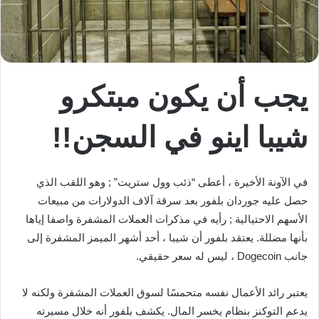
يجب أن يكون مبتكرو
شيبا اينو في السجن!!
في الآونة الأخيرة ، أعطى “ذئب وول ستريت” ; وهو اللقب الذي
حصل عليه جوردان بلفور بعد سرقة آلاف الدولارات من مبيعات
الأسهم الاحتيالية ; رأيه في مذكرات العملات المشفرة واصفا إياها
بأنها مضللة. يعتقد بلفور أن شيبا ، أحد أشهر الميمز المشفرة إلى
جانب Dogecoin ، ليس له سعر حقيقي.
يعتبر رائد الأعمال نفسه متحمسًا لسوق العملات المشفرة ولكنه لا
يدعم التوكنز بنظام يخسر المال. يكشف بلفور أنه خلال مسيرته