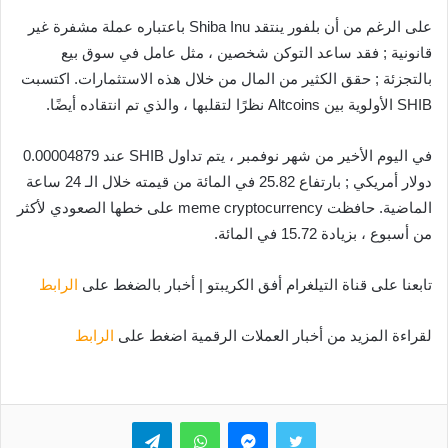
على الرغم من أن بلفور ينتقد Shiba Inu باعتباره عملة مشفرة غير
قانونية ; فقد ساعد التوكن شخصين ، مثل عامل في سوق بيع
بالتجزئة ; حقق الكثير من المال من خلال هذه الاستثمارات. اكتسبت
SHIB الأولوية بين Altcoins نظرًا لتقلبها ، والذي تم انتقاده أيضًا.
في اليوم الأخير من شهر نوفمبر ، يتم تداول SHIB عند 0.00004879
دولار أمريكي ; بارتفاع 25.82 في المائة من قيمته خلال الـ 24 ساعة
الماضية. حافظت meme cryptocurrency على خطها الصعودي لأكثر
من أسبوع ، بزيادة 15.72 في المائة.
تابعنا على قناة التيلغرام أفق الكريبتو | أخبار بالضغط على
الرابط
لقراءة المزيد من أخبار العملات الرقمية اضغط على
الرابط
تويتر
ماسنجر
واتساب
تيلقرام