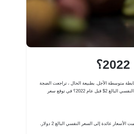
من التوحيد ، ذهبت أسعارها في سوق هابطة متوسطة الأجل. بطبيعة الحال ، تراجعت الضجة
الاجتماعية لكاردانو كمشروع مع عودة أسعار ADA إلى ما يقرب من 50٪. هل يستطيع كاردانو التراجع صعودًا والوصول إلى سعره النفسي البالغ 2$ قبل عام 2022؟ في توقع سعر
بالعودة إلى 30 أغسطس ، وصلت أسعار ADA إلى أعلى سعر على الإطلاق بلغ 3 دولارات. لكن الإثارة لم تستمر كثيرًا ; حيث تحطمت الأسعار عائدة إلى السعر النفسي البالغ 2 دولار.