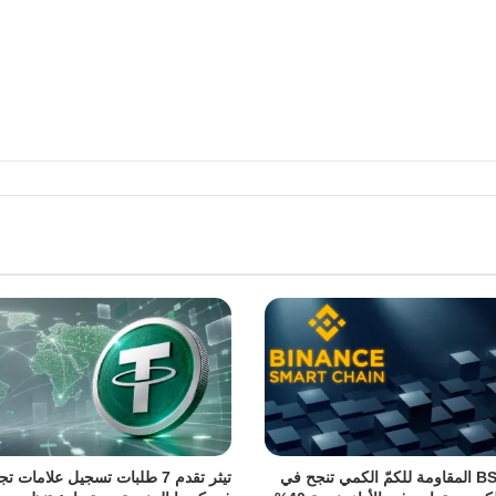
ترقية BSC المقاومة للكمّ الكمي تنجح في
تيثر تقدم 7 طلبات تسجيل علامات ت