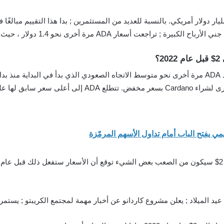
الواقع ، بلغت القيمة السوقية لشركة كاردانو 100 مليار دولار أمريكي. بالنسبة للعديد من المستثمرين ; بد
ADA مرة أخرى نحو 1.4 دولار ، حيث خسرت 54٪ في غضون 3 أشهر.
اد ; يعلن مشروع كاردانو عن أخبار مهمة لمجتمع الكريبتو ; يستمر الاتجاه الحالي ل