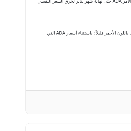
إذا تم استيفاء أي مما سبق ، فمن المرجح أن تصل الأسعار إلى 2$ قبل عام 2022. وإذا لم يتم الوفاء بأحد ما سبق ، فقد يستغرق الأمر ADA حتى نهاية شهر يناير لخرق السعر النفسي
في الـ 24 ساعة الماضية ، انخفض سوق العملات الرقمية بشكل طفيف بنسبة 1.7٪. تظهر معظم العملات المشفرة العشرة الأولى باللون الأحمر قليلاً ; باستثناء أسعار ADA التي