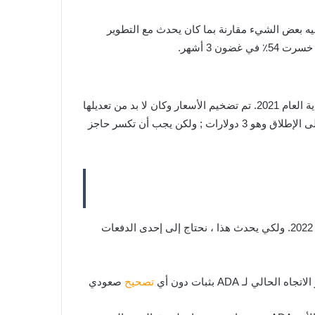
ا هذا التقييم مبالغًا فيه بعض الشيء مقارنة بما كان يحدث مع التطوير
بالتصغير على مخطط ADA ، يمكننا أن نلاحظ كيف ارتد ADA مرة أخرى نحو متوسط ​​الاتجاه الصعودي الذي بدأ في البداية منذ بداية العام 2021. تم تضخيم الأسعار وكان لا بد من تعديلها
في وقت قريب. يجب اعتبار تعديل السعر هذا فرصة أخرى لشراء Cardano بسعر مخفض. تتطلع ADA إلى أعلى سعر سابق لها على الإطلاق وهو 3 دولارات ; ولكن يجب أن تكسر حاجز
على الرغم من أن أسعار ADA من المقرر أن تصل إلى 2$ سيكون من الصعب بعض الشيء توقع أن الأسعار ستفعل ذلك قبل عام 2022. ولكي يحدث هذا ، نحتاج إلى إحدى الدفعات
ـ ADA بثبات دون أي
تصحيح
صعودي