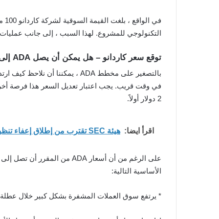
في 
التكنولوجي للمشروع. لهذا السبب ، إلى جانب عمليات جني الأرباح الكبيرة ; تراجعت أسعار 
توقع سعر كاردانو – هل يمكن أن يصل ADA إلى 2$ قبل عام 2022؟
2 دولار أولاً.
اقرأ ايضا:
هيئة SEC تقترب من إطلاق إعفاء تنظيمي يفتح الباب أمام تداول الأسهم المرمّزة
الأساسية التالية:
* يرتفع سوق العملات المشفرة بشكل كبير خلال عطلة عيد الميل