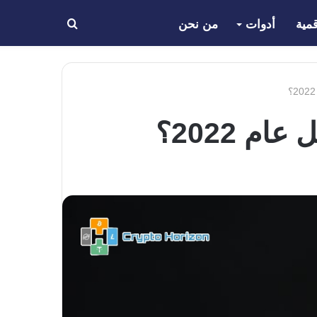
مية
أدوات
من نحن
بحث
عن