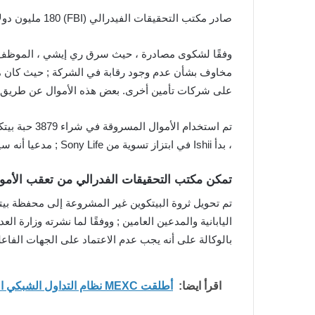
صادر مكتب التحقيقات الفيدرالي (FBI) 180 مليون دولار من عملة
على شركات تأمين أخرى. بعض هذه الأموال عن طريق تزوير المعاملات وتوجي
، بدأ Ishii في ابتزاز تسوية من Sony Life ; مدعيا أنه سيكون من المستحيل على الشركة استرداد الأموال المسروقة وسوف تبقى معه إذا كانت ستوجه اتهامات جنائية.
تمكن مكتب التحقيقات الفدرالي من تعقب الأموال
تم تحويل ثروة البيتكوين غير المشروعة إلى محفظة بي
اليابانية والمدعين العامين ; ووفقًا لما نشرته وزارة 
بالوكالة على أنه يجب عدم الاعتماد على الجهات الفاعل
اقرأ ايضا:
أطلقت MEXC نظام التداول الشبكي الفوري لدعم تنفيذ الاستراتيجيات الآلية