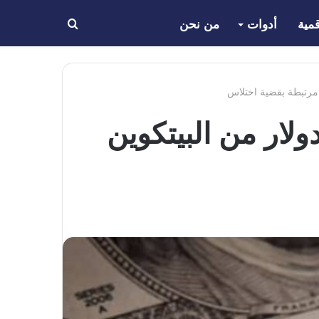
مية
أدوات
من نحن
بحث
عن
درالي يصادر 180 مليون دولار من البيتكوين