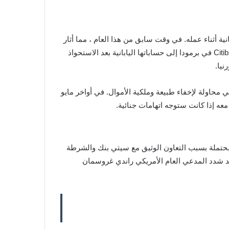
لتابعة لشركة التأمين اليابانية أثناء عمله. في وقت سابق من هذا العام ، مما أثار
مخاوف بشأن عدم وجود رقابة في الشركة ; حيث كان من المفترض أن تقوم شركة Sony Life بتحويل مبالغ كبيرة من حساب Citibank في برمودا إلى حساباتها اليابانية بعد الاستحواذ
قام Ishii بتحويلها بعد ذلك إلى محفظة الأجهزة في محاولة لإخفاء طبيعة وملكية الأموال. في أواخر مايو
محتملة بسبب التعاون الوثيق مع سيتي بنك والشرطة
 وقد شدد المدعي العام الأمريكي راندي غروسمان