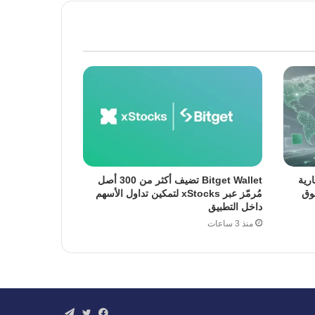
جارية
Bitget Wallet تضيف أكثر من 300 أصل
سوق
مُرمّز عبر xStocks لتمكين تداول الأسهم
داخل التطبيق
منذ 3 ساعات
فيسبوك
تويتر
تيلقرام