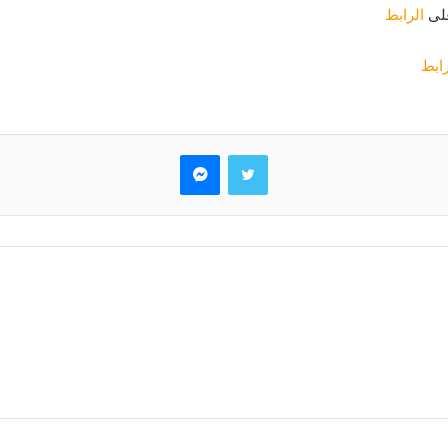
على
الرابط
رابط
تويتر
ماسنجر