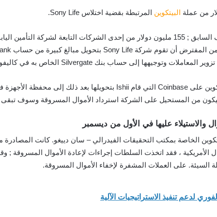
البيتكوين
المرتبطة بقضية اختلاس Sony Life.
وفقًا لشكوى مصادرة ، حيث سرق ري إيشي ، الموظف السابق ; 155 مليون دولار من إحدى الشركات ا
هها إلى حساب بنك Silvergate الخاص به في كاليفورنيا.
تم استخدام الأموال المسروقة في شراء 3879 حبة بيتكوين على Coinbase التي 
 والاستيلاء عليها في الأول من ديسمبر
تكوين الخاصة بمكتب التحقيقات الفيدرالي – سان دييغو. كانت المصادرة 
العدل الأمريكية ، فقد اتخذت السلطات إجراءات لإعادة الأموال المسروقة ;
ة السيئة. على العملات المشفرة لإخفاء الأموال المسروقة.