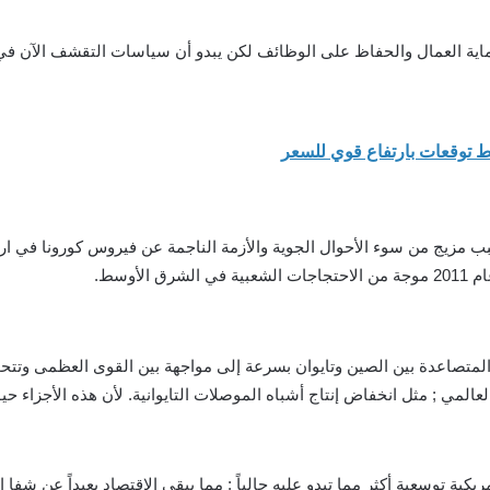
حماية العمال والحفاظ على الوظائف لكن يبدو أن سياسات التقشف الآن ف
بب مزيج من سوء الأحوال الجوية والأزمة الناجمة عن فيروس كورونا في ارتفا
أوسط.
ات المتصاعدة بين الصين وتايوان بسرعة إلى مواجهة بين القوى العظمى وتت
عالمي ; مثل انخفاض إنتاج أشباه الموصلات التايوانية. لأن هذه الأجزاء ح
كية توسعية أكثر مما تبدو عليه حالياً ; مما يبقي الاقتصاد بعيداً عن شفا ا