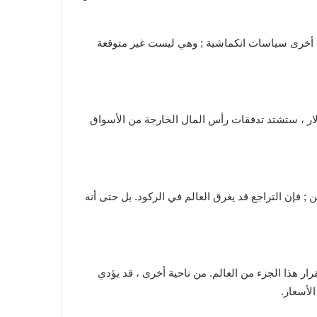
رة أخرى سياسات انكماشية ; وهي ليست غير متوقعة
دولار ، ستشتد تدفقات رأس المال الخارجة من الأسواق
أوسع مما كانت عليه حتى الآن ; وبالنظر إلى حصة القطاع البالغة 25% من إنتاج الصين ; فإن التراجع قد يغرق العالم في الركود. بل حتى أنه
ار هذا الجزء من العالم. من ناحية أخرى ، قد يؤدي
لأسعار.