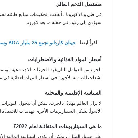
مستقبل الدعم المالي
في ظل وباء كورونا ، أنفقت الحكومات مبالغ طائلة ل
سيؤدي إلى ركود في حقبة ما بعد كورونا.
اقرأ ايضا:
حيتان كاردانو تجمع 25 مليار ADA وسط توقعات بارتفاع قوي للسعر
أسعار المواد الغذائية والاضطرابات
الجوع من العوامل التاريخية للحركات الاجتماعية ; وتس
أشعلت الصدمة الأخيرة في أسعار المواد الغذائية في عام 2011 موجة من الاحتجاجات الشعبية في الشرق ال
السياسة الإقليمية والمحلية
لا يزال العالم مهددًا بالحرب. يمكن أن تتحول التوتر
الأسوأ. تشكل السيناريوهات الأخرى تهديدات للاقتصاد ال
ما هي السيناريوهات المتفائلة لعام 2022؟
على سبيل المثال ، يمكن أن تكون السياسة المالية الأمري