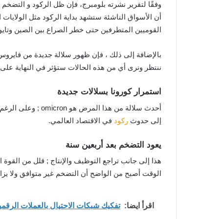
وفقًا لتقرير نشرته بلومبرج، فإن ظل الركود و التضخم
أن الأسواق الناشئة ستشهد بداية الركود مثل الولايات 
القوميين المتطرفين حتى خطر الصراع بين الصين وتايوان
بالإضافة إلى ذلك ، فإن ظهور سلالة جديدة من فايروس 
ننتظر ونرى أي من هذه الحالات ستؤثر في النهاية على ا
استمرار كورونا بسلالات جديدة
أحدث سلالة من هذ
إلى حدوث
ركود
في الاقتصاد العالمي.
يعود التضخم بعد أربعين سنة
هذا إلى جانب تراجع التوظيف والإنتاج ; قلل من القوة 
الوقت أصبح من الواضح أن التضخم غير متوافق ولا يزال
اقرأ ايضا:
تفكيك شبكات الاحتيال بالعملات الرقمية