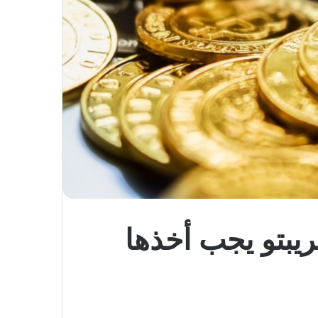
يبتو يجب أخذها