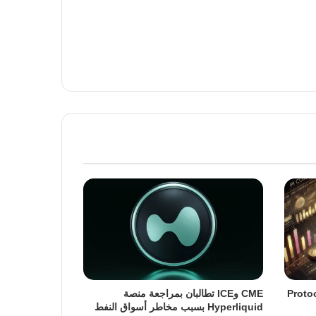
ة ترقية Protocol 23
CME وICE تطالبان بمراجعة منصة
Hyperliquid بسبب مخاطر أسواق النفط