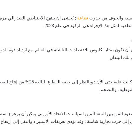
رئيسية والخوف من حدوث
فقاعة
; يُخشى أن ينتهج الاحتياطي الفيدرالي م
ية لمثل هذا الإجراء هي الركود في عام 2023.
كن أن تكون بمثابة كابوس للاقتصادات الناشئة في العالم. مع ازدياد قوة ال
تلك البلدان.
يبدو أن الأزمة في قطاع الإسكان في الصين 
لتوظيف والتضخم.
عود القوميين المتشائمين لسياسات الاتحاد الأوروبي يمكن أن يزعزع استقر
ي إلى حرب تجارية شاملة ; وقد تؤدي تعريفات الاستيراد والنقل إلى ارتفاع ا