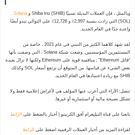
وبالمثل ، فإن العملات البديلة نسبيًا Shiba Inu (SHIB) و
Solana
(SOL) التي زادت بنسبة 2,997٪ و 12,726٪ على التوالي تبدو أيضًا
واعدة جدًا في العام الجديد.
لقد شهد كلاهما الكثير من التبني في عام 2021 ، خاصة من
المستثمرين المؤسسيين. وضعت شبكة Solana ، التي وصفت بأنها
“قاتل Ethereum” ; منافسة قوية على Ethereum ولكنها لا تزال بعيدة
بعض الشيء عن قياسها. من المتوقع أن ترتفع أسعار SOL وكذلك
SHIB مع زيادة اعتمادها في العام الجديد.
تنصل: الآراء التي أعرب عنها المؤلف هي لأغراض إعلامية فقط ولا
تشكل نصيحة مالية أو استثمارية أو غيرها.
تابعنا على قناة التيليغرام أفق الكريبتو | أخبار بالضغط على
الرابط
لقراءة المزيد من أخبار العملات الرقمية اضغط على
الرابط