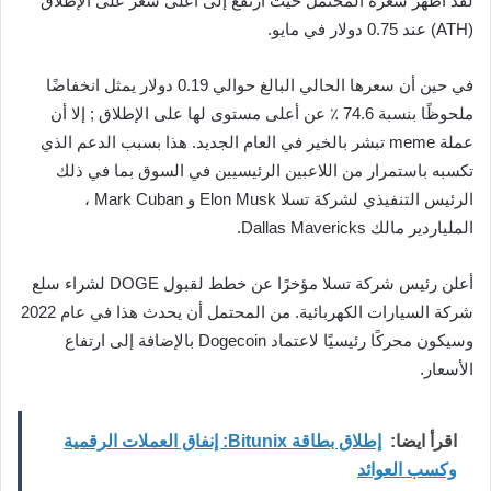
لقد أظهر سعره المحتمل حيث ارتفع إلى أعلى سعر على الإطلاق
(ATH) عند 0.75 دولار في مايو.
في حين أن سعرها الحالي البالغ حوالي 0.19 دولار يمثل انخفاضًا
ملحوظًا بنسبة 74.6 ٪ عن أعلى مستوى لها على الإطلاق ; إلا أن
عملة meme تبشر بالخير في العام الجديد. هذا بسبب الدعم الذي
تكسبه باستمرار من اللاعبين الرئيسيين في السوق بما في ذلك
الرئيس التنفيذي لشركة تسلا Elon Musk و Mark Cuban ،
الملياردير مالك Dallas Mavericks.
أعلن رئيس شركة تسلا مؤخرًا عن خطط لقبول DOGE لشراء سلع
شركة السيارات الكهربائية. من المحتمل أن يحدث هذا في عام 2022
وسيكون محركًا رئيسيًا لاعتماد Dogecoin بالإضافة إلى ارتفاع
الأسعار.
اقرأ ايضا:
إطلاق بطاقة Bitunix: إنفاق العملات الرقمية
وكسب العوائد