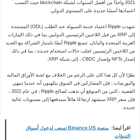
2021 واحدًا من أفضل السنوات لشبكة blockchain حيث اكتسب
اعتمادها أسسًا جديدة على المستوى الدولي.
شهدت Ripple اعتماد خدمة السيولة عند الطلب (ODL) المستندة
إلى XRP من قبل اللاعبين الرئيسيين الدوليين بما في ذلك الإمارات
العربية المتحدة واليابان. تتمتع Ripple أيضًا بامتياز الشراكة مع العديد
من اللاعبين الرئيسيين لجلب حالات استخدام جديدة ; بما في ذلك
إصدار NFTs وإصدار CBDC ، إلى شبكة XRP.
نظرًا لأن كل هذا كان على الرغم من الخلاف مع لجنة الأوراق المالية
والبورصات ; فإن المشاركين في السوق يتكهنون أنه عندما تنتهي
القضية ، التي من المتوقع أن تذهب لصالح Ripple ; في عام 2022 ،
فإن سعر XRP سيشهد ارتفاعًا هائلاً سيدفعها إلى مستويات عالية
جديدة .
اقرأ ايضا:
منصة Binance.US تسعى لدخول أسواق
التنبؤات