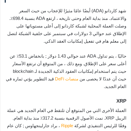
شهد كاردانو (ADA) أيضًا عامًا مثيرًا للإعجاب من حيث السعر
والاعتماد. منذ بداية العام وحتى تاريخه ، ارتفع ADA بنسبة 698.4٪.
وصلت العملة المحلية لشبكة كاردانو إلى أعلى مستوياتها على
الإطلاق عند حوالي 3 دولارات في سبتمبر على خلفية الشبكة لتصل
إلى معلم هام في تفعيل إمكانيات العقد الذكي.
حاليًا ، يتم تداول ADA عند حوالي 1.43 دولار ; بانخفاض 53.1٪ عن
أعلى سعر على الإطلاق. ومع ذلك ، من المتوقع أن ترتفع الأسعار
حيث يتم استخدام إمكانيات العقود الذكية الجديدة لـ blockchain
حيث أن عددًا لا يحصى من
منصات
DeFi
قيد التطوير يؤتي ثماره في
العام الجديد.
XRP
العملة الأخرى التي من المتوقع أن تلتقط في العام الجديد هي عملة
الريبل XRP. نمت الأصول الرقمية بنسبة 317.2٪ منذ بداية العام.
وفقًا للرئيس التنفيذي لشركة
Ripple
، براد جارلينجهاوس ; كان عام