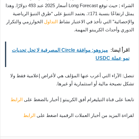
الشراء ; حيث توقع Long Forecast أسعار 2025 عند 493 دولارًا. وهذا
يمثل ارتفاعًا بنسبة 171٪. يعتمد التنبؤ على “طرق التنبؤ الرياضية
والإحصائية” التي تأخذ في الاعتبار نشاط
التداول
الخوارزمي والتكرار
الدوري وأحداث الكريبتو المهمة.
اقرأ ايضا:
ميزوهو: موافقة Circle المصرفية لا تحل تحديات
نمو عملة USDC
تنصل: الآراء التي أعرب عنها المؤلف هي لأغراض إعلامية فقط ولا
تشكل نصيحة مالية أو استثمارية أو غيرها.
تابعنا على قناة التيليغرام أفق الكريبتو | أخبار بالضغط على
الرابط
لقراءة المزيد من أخبار العملات الرقمية اضغط على
الرابط