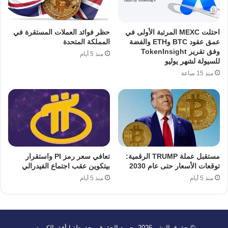
احتلت MEXC المرتبة الأولى في
حظر فوائد العملات المستقرة في
عمق عقود BTC وETH والفضة
المملكة المتحدة
وفق تقرير TokenInsight
منذ 5 أيام
للسيولة لشهر يوليو
منذ 15 ساعة
مستقبل عملة TRUMP الرقمية:
تعافي سعر رمز PI واستقرار
توقعات الأسعار حتى عام 2030
بيتكوين عقب اجتماع الفيدرالي
منذ 5 أيام
منذ 5 أيام
© حقوق النشر 2026، جميع الحقوق محفوظة | أفق الكريبتو