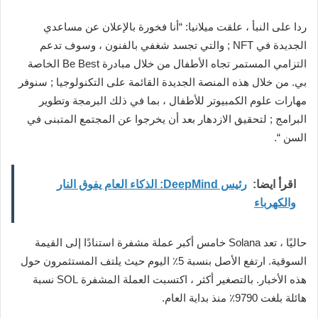
ردا على النبأ ، علقت ميلانيا: “أنا فخورة بالإعلان عن مساعدي
الجديدة في NFT ; والتي تجسد شغفي بالفنون ، وسوف تدعم
التزامي المستمر تجاه الأطفال من خلال مبادرة Be Best الخاصة
بي. من خلال هذه المنصة الجديدة القائمة على التكنولوجيا ; سنوفر
مهارات علوم الكمبيوتر للأطفال ، بما في ذلك البرمجة وتطوير
البرامج ; لتحقيق الازدهار بعد أن يخرجوا عن المجتمع المتبنى في
السن “.
اقرأ ايضا:
رئيس DeepMind: الذكاء العام يفوق النار
والكهرباء
حاليًا ، تعد Solana خامس أكبر عملة مشفرة استنادًا إلى القيمة
السوقية. ارتفع الأصل بنسبة 5٪ اليوم حيث يلتف المستثمرون حول
هذه الأخبار. بالتصغير أكثر ، اكتسبت العملة المشفرة SOL نسبة
هائلة بلغت 9790٪ منذ بداية العام.