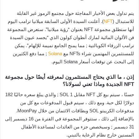
يتم تداول بعض الأخبار المفاجئة حول مجتمع الرموز غير القابلة
للاستبدال (
NFT
). أعلنت السيدة الأولى السابقة ميلانيا ترامب اليوم
أنها ستطلق مجموعة NFT بعنوان “رؤية ميلانيا”. ستعرض المجموعة
فن الألوان المائية لمارك أنطوان كولون الذي “يجسد عيون السيدة
ترامب الزرقاء الكوبالتية ; مما يمنح الجامع تميمة للإلهام”. يمكن
للمستثمرين المهتمين شراء NFTs مع
Solana
; مما دفع الكثيرين
إلى البحث عن توقعات أسعار Solana اليوم.
إذن ، ما الذي يحتاج المستثمرون لمعرفته أيضًا حول مجموعة
NFT الجديدة وماذا تعني لسولانا؟
حسنًا ، سيتم بيع كل NFT مقابل 1 SOL ; والذي يبلغ سعره حاليًا 182
دولارًا لكل حبة. ومع ذلك ، سيتم قبول المدفوعات مع كل من
مدفوعات الكريبتو SOL وبطاقات الائتمان من خلال MoonPay.
بالإضافة إلى ذلك ، ستتوفر المجموعة في الفترة من 16 ديسمبر إلى
31 ديسمبر ; وسيخصص جزء من العائدات لمساعدة الأطفال
المسنين خارج نظام الرعاية بالتبني.