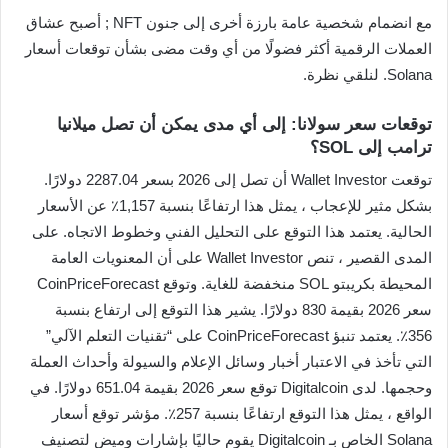
مع انضمام شخصية عامة بارزة أخرى إلى جنون NFT ; أصبح عشاق
العملات الرقمية أكثر فضولًا من أي وقت مضى بشأن توقعات أسعار
Solana. لنلقي نظرة.
توقعات سعر سولانا: إلى أي مدى يمكن أن تصل ميلانيا
ترامب إلى SOL؟
توقعت Wallet Investor أن تصل إلى 2026 بسعر 2287.04 دولارًا.
بشكل مثير للإعجاب ، يمثل هذا ارتفاعًا بنسبة 1,157٪ عن الأسعار
الحالية. يعتمد هذا التوقع على التحليل الفني وخطوط الاتجاه. على
المدى القصير ، تنص Wallet Investor على أن المعنويات العامة
المحيطة بكريبتو SOL منخفضة للغاية. وتوقع CoinPriceForecast
سعر 2026 بقيمة 830 دولارًا. يشير هذا التوقع إلى ارتفاع بنسبة
356٪. يعتمد تنبؤ CoinPriceForecast على “تقنيات التعلم الآلي”
التي تأخذ في الاعتبار أخبار وسائل الإعلام والسيولة وأحداث العملة
وحجمها. لدى Digitalcoin توقع سعر 2026 بقيمة 651.04 دولارًا. في
الواقع ، يمثل هذا التوقع ارتفاعًا بنسبة 257٪. مؤشر توقع أسعار
Solana الخاص بـ Digitalcoin يقوم حاليًا بإشارات وميض لتصنيف