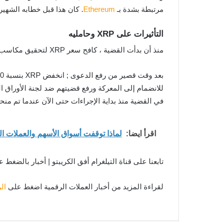
مرتبطة بشدة بـ
Ethereum
. كان هذا قبل خطابه الشهير الآن الذي أعلن أن Ethereum ليس أمانًا. يجادل مؤيدو ر
التأثيرات على XRP وحامليه
منذ أن بدأت القضية ، كافح سعر XRP لتحقيق مكاسب في السوق.
في القضية منذ بداية الإجراءات حتى الآن عندما تم م
اقرأ ايضا:
لماذا توقفت أسواق الأسهم والعملات ال
تابعنا على قناة التيلغرام أفق الكريبتو | أخبار بالضغط 
لقراءة المزيد من أخبار العملات الرقمية اضغط على
ال