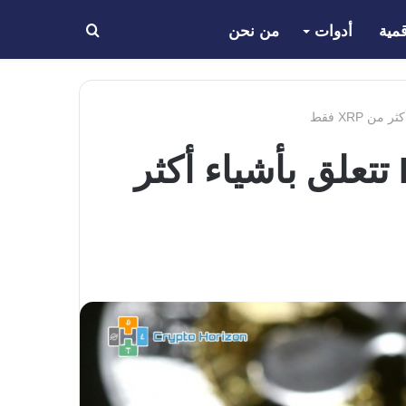
مية
أدوات
من نحن
بحث
عن
كشف تحقيق جديد أن قضية SEC ضد Ripple تتعلق بأشياء أكثر