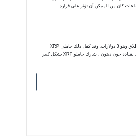
بعد وقت قصير من رفع الدعوى ; انخفض XRP بنسبة 70٪ ومنذ ذلك الحين لم يتمكن حتى من الاقتراب من أعلى سعر له على الإطلاق وهو 3 دولارات. وقد كفل ذلك حاملي XRP
للانضمام إلى المعركة ورفع قضيتهم ضد لجنة الأوراق المالية والبورصات. جادل حاملو XRP بأن إجراء SEC لم يكن في مصلحتهم. بقيادة جون ديتون ، شارك حاملو XRP بشكل كبير