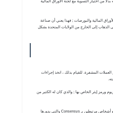
لاً من اختيار التسوية مع لجنة الأوراق المالية
أوراق المالية والبورصات ; فهذا يعني أن صناعة
 الذهاب إلى الخارج من الولايات المتحدة بشكل
العملات المشفرة. للقيام بذلك ، اتخذ إجراءات
وم ورمز إيثر الخاص بها ; والذي كان له الكثير من
وجدت Fox Business أن بيل هينمان ، المدير السابق لتمويل الشركات في SEC ; عقد عدة اجتماعات في عامي 2017 و 2018 مع أشخاص مرتبطين بـ Consensys والتي بدورها