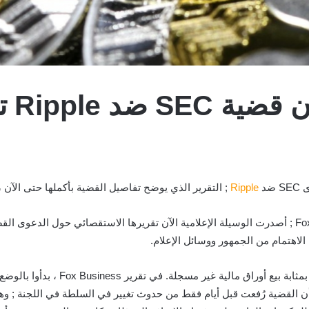
كشف 
Ripple
; التقرير الذي يوضح تفاصيل القضية بأكملها حتى الآن ، وجد أن تحرك SEC ضد Ripple
وفقًا لما وعدت به القناة الإخبارية الرائدة ، Fox Business ; أصدرت الوسيلة الإعلامية الآن تقريرها الا
كان النزاع هو أن بيع Ripple لرمز XRP ا
اء ضد شركة fintech. وأشاروا إلى أن القضية رُفعت قبل أيام فقط من حدوث تغيير في السلطة 