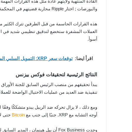
القادة المنتهية ولايتهم عادة مثل هذه القرارات المهمة 
والبورصات ; اختار Ripple محاربة قضيتهم في المحكمة.
هذه القرارات الحاسمة من قبل الطرفين تترك الكثير معلق
العملات المشفرة ستخضع لتدقيق تنظيمي شديد في المست
أسوأ.
اقرأ ايضا:
توقعات سعر XRP: التمويل السلبي المستمر قد يدفع العملة نحو اختراق قوي
النتائج الرئيسية لتحقيقات فوكس بيزنس
يبدأ تحقيقهم من منصب الرئيس السابق للجنة الأوراق ال
تنفيذية ضد العديد من عمليات الاحتيال الواضحة للعملات المشفرة. جلب كلايتون 87 إجراءً 
ومع ذلك ، لا يزال تحركه ضد الريبل يبدو متشككًا وفقًا 
أوجه التشابه مع XRP. جنبًا إلى جنب مع
Bitcoin
حتى لا 