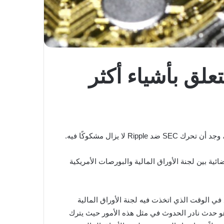
تحقيق جديد أن قضية SEC ضد Ripple تتعلق بأشياء أكثر
 لا يزال مشكوكًا فيه.
ستقصائي حول الدعوى القضائية بين لجنة الأوراق المالية والبورصات الأمريكية
لخاص بها كان بمثابة بيع أوراق مالية غير مسجلة. في تقرير Fox Business ، بدأوا بالوضع في الوقت الذي اتخذت فيه لجنة الأوراق المالية
في اللجنة ; وهو حدث نادر الحدوث في مثل هذه الأمور حيث يترك