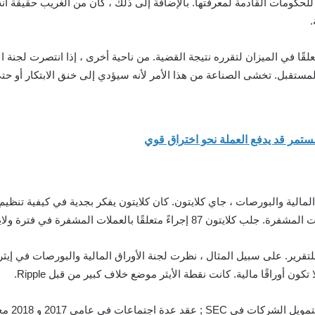
للحكومات القادمة لمعرفتها. بالإضافة إلى ذلك ، كان من الغريب حقيقة أنه بد
ًا في الميزان لتقرره نتيجة القضية. من ناحية أخرى ، إذا انتصرت لجنة ال
قبل. تخشى الصناعة من هذا الأمر لأنه سيؤدي إلى خنق الابتكار أو حتى
مالية والبورصات ، جاي كلايتون. كان كلايتون يفكر بجدية في كيفية تنظيم 
متعلقًا بالعملات المشفرة في فترة ولايته.
للتقرير. على سبيل المثال ، نظرت لجنة الأوراق المالية والبورصات في إيثري
تكون أوراقًا مالية. كانت نقطة الأيثر موضع خلاف كبير من قبل Ripple.