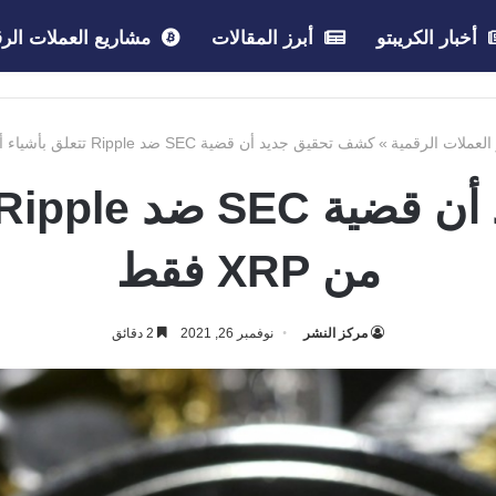
أخبار الكريبتو
أبرز المقالات
مشاريع العملات الرق
 العملات الرقمية
»
كشف تحقيق جديد أن قضية SEC ضد Ripple تتعلق بأشياء أكثر من XRP فقط
من XRP فقط
مركز النشر
نوفمبر 26, 2021
2 دقائق