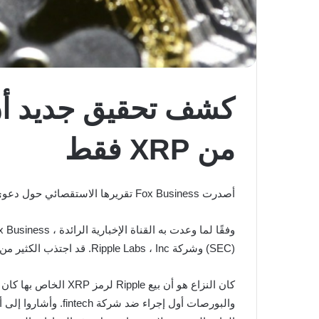
من XRP فقط
أصدرت Fox Business تقريرها الاستقصائي حول دعوى SEC ضد
(SEC) وشركة Ripple Labs ، Inc. قد اجتذب الكثير من الاهتمام من الجمهور ووسائل الإعلام.
والبورصات أول إجر