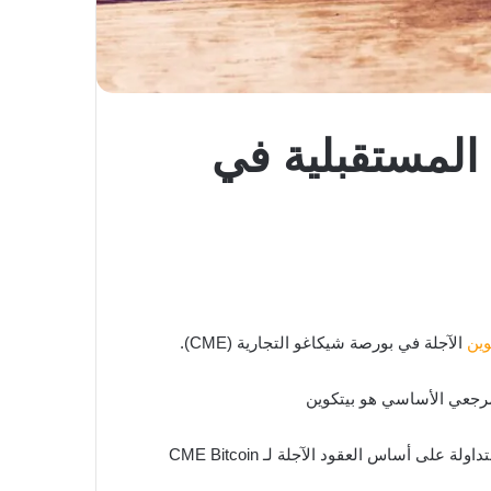
أطلقت Valkyrie الـ ETF الثاني لعقود Bitcoin المستقبلية في
وين
الآجلة في بورصة شيكاغو التجارية (CME).
مرجعي الأساسي هو بيتكوين
قال تيم ماكورت ، الرئيس العالمي لمؤشر الأسهم ومنتجات الاستثمار البديل في CME: “تعد الموافقة على صناديق الاستثمار المتداولة على أساس العقود الآجلة لـ CME Bitcoin