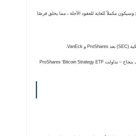
وسيكون مكملاً للغاية للعقود الآجلة ، مما يخلق فرصًا
كانت ProShares أول من أطلق ETF للعقود الآجلة على Bitcoin في بورصة نيويورك في وقت سابق من هذا الأسبوع ; وفعلت ذلك بنجاح – تداولت ProShares ‘Bitcoin Strategy ETF