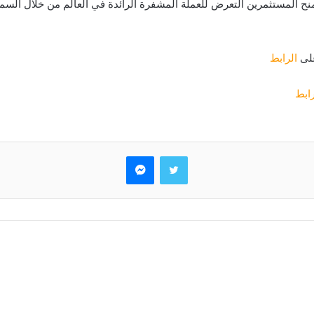
VanEck هو نفس النوع من ETF ; منتج يمنح المستثمرين التعرض للعملة المشفرة الرائدة في العالم
على
الرابط
رابط
تويتر
ماسنجر