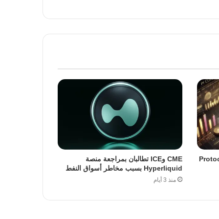
ة ترقية Protocol 23
CME وICE تطالبان بمراجعة منصة
Hyperliquid بسبب مخاطر أسواق النفط
منذ 3 أيام