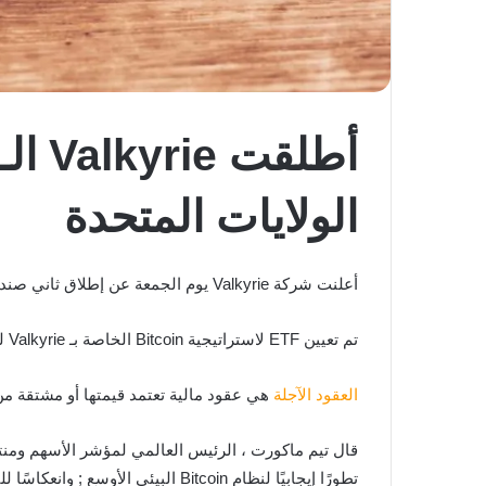
الولايات المتحدة
أعلنت شركة Valkyrie يوم الجمعة عن إطلاق ثاني صندوق تداول للعقود الآجلة للبيتكوين (ETF) في الولايات المتحدة.
تم تعيين ETF لاستراتيجية Bitcoin الخاصة بـ Valkyrie للتداول في
العقود الآجلة
هي عقود مالية تعتمد قيمتها أو مشتقة من
تطورًا إيجابيًا لنظام Bitcoin البيئي الأوسع ; وانعكاسًا للنمو القوي وطلب العميل للتعرض لـ Bitcoin”.