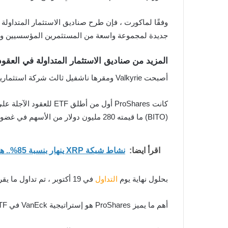
وفقًا لماكورت ، فإن طرح صناديق الاستثمار المتداولة في
جديدة لمجموعة واسعة من المستثمرين المؤسسيين والأ
المزيد من صناديق الاستثمار المتداولة في العقود 
أصبحت Valkyrie ومقرها ناشفيل ثالث شركة استثمارية تحصل على الموافقة المقابلة من لجنة الأوراق المالية والبورصات الأمريكية (SEC) بعد ProShares و VanEck.
(BITO) ما قيمته 280 مليون دولار من الأسهم في غضون 20 دقيقة فقط.
اقرأ ايضا:
نشاط شبكة XRP ينهار بنسبة 85%.. هل انتهى الزخم المضاربي للعملة؟
بحلول نهاية يوم
التداول
في 19 أكتوبر ، تم تداول ما يقرب من 1 مليار دولار.
أهم ما يميز ProShares هو إستراتيجية VanEck في Bitcoin ETF ; والذي سيتم نشره في بورصة نيويورك الأسبوع المقبل.