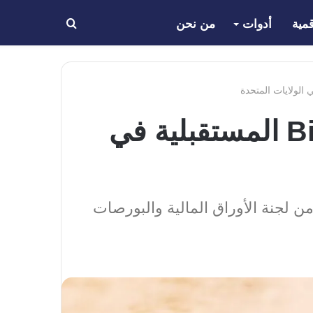
مية
أدوات
من نحن
بحث
عن
أطلقت Valkyrie الـ ETF الثاني لعقود Bitcoin المستقبلية في
لة من لجنة الأوراق المالية والبورصات