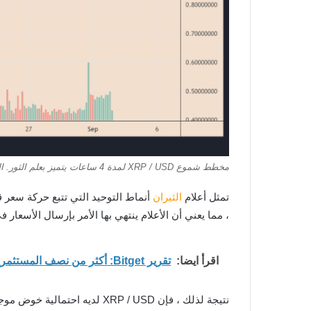
مخطط شموع XRP / USD لمدة 4 ساعات يتميز بعلم الثور. المصدر: TradingView
تمثل أعلام
الثيران
، مما يعني أن الأعلام ينتهي بها الأمر بإرسال الأسعار ف
اقرأ ايضا:
تقرير Bitget: أكثر من نصف المستثمرين الأفراد يجمعون بين الأسهم والعملات الرقمية
نتيجة لذلك ، فإن XRP / USD 