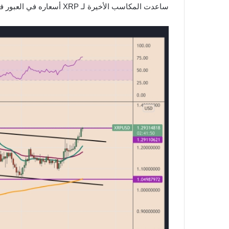
ساعدت المكاسب الأخيرة لـ XRP أسعاره في العبور فوق مقاومة خط الاتجاه الهبوطي الحرجة التي تشكل علمًا صعوديًا.