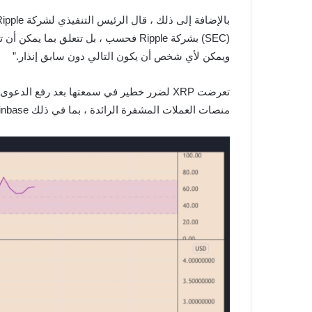
(SEC) بشركة Ripple فحسب ، بل تتعلق ب
ويمكن لأي شخص أن يكون التالي دون سابق إنذار.”
منصات العملات المشفرة الرائدة ، بما في ذلك Coinbase و Bitstamp. أدى FUD – الخوف وعدم اليقين والشك – أيضًا إلى انخفاض أسعار XRP / USD بأكثر من 66٪ في نفس الشهر.