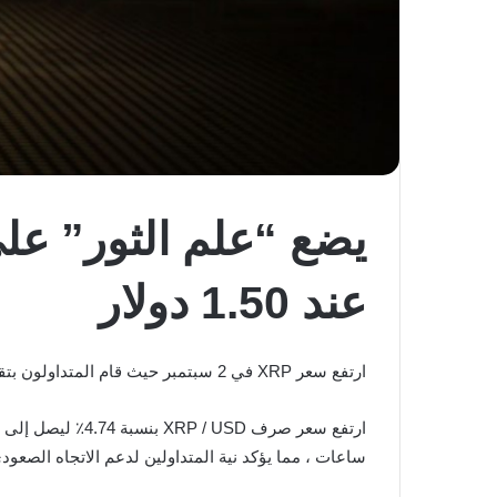
عند 1.50 دولار
ارتفع سعر XRP في 2 سبتمبر حيث قام المتداولون بتقييم
ارتفع سعر صرف XRP / USD بنسبة 4.74٪ ليصل إلى 1.296 دولار للمرة الأولى منذ 23 أغسطس. ظهر صعود الزوج جنبًا إلى جنب مع ارتفاع في حجم
ساعات ، مما يؤكد نية المتداولين لدعم الاتجاه الصعو