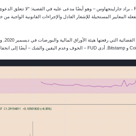
بالإضافة إلى ذلك ، قال الرئيس التنفيذي لشركة Ripple ، براد جارلينجهاوس – وهو أيضًا مدعى عليه في الق
ما يمكن أن تفعله المعايير المستحيلة للإشعار العادل والإجراءات القانونية الواجبة 
تعرضت RP