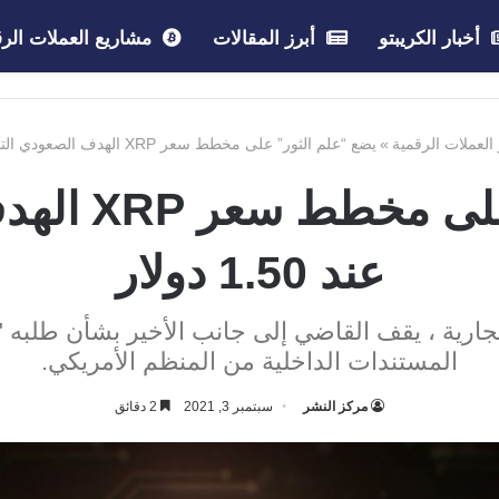
أخبار الكريبتو
أبرز المقالات
مشاريع العملات الرق
 العملات الرقمية
»
يضع “علم الثور” على مخطط سعر XRP الهدف الصعودي التالي عند 1.50 دولار
يضع “علم الث
عند 1.50 دولار
قضية SEC مقابل Ripple الجارية ، يقف القاضي إلى جانب الأخير بش
المستندات الداخلية من المنظم الأمريكي.
مركز النشر
سبتمبر 3, 2021
2 دقائق