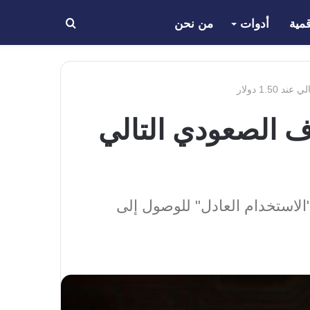
مية
أدوات
من نحن
بحث
عن
ور” على مخطط سعر XRP الهدف الصعودي التالي
أن طلبه "الاستخدام العادل" للوصول إلى