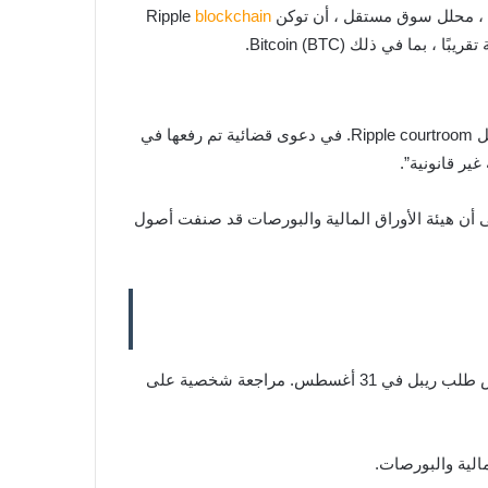
blockchain
يبدو أيضًا أن آخر نوبة شراء في سوق XRP ترجع إلى تكهنات بأنه سيتم تصنيفها على أنها رمز فائدة بحلول نهاية ملحمة SEC مقابل Ripple courtroom. في دعوى قضائية تم رفعها في
ة لبعضهما البعض. شدد ريبل على أن هيئة الأوراق المالية والبورصات قد صنفت أصول
عقدت القاضية سارا نيتبيرن ، قاضية المحكمة الجزئية الأمريكية للمنطقة الجنوبية لنيويورك ، جلسة استماع عبر الإنترنت بخصوص طلب ريبل في 31 أغسطس. مراجعة شخصية على
الية والبورصات.