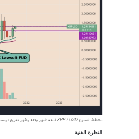
مخطط شموع XRP / USD لمدة شهر واحد يظهر تفريغ ديسمبر 2020. المصدر: TradingView
النظرة الفنية