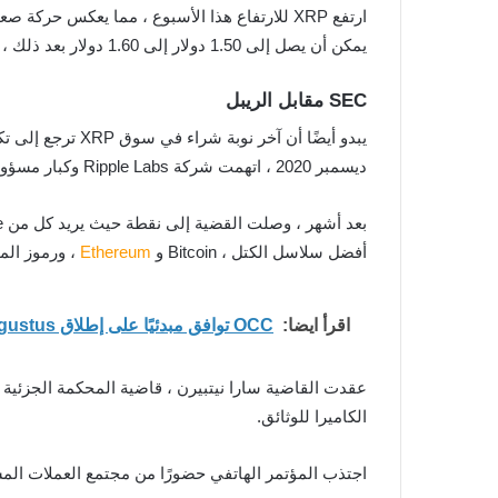
ارتفع XRP للارتفاع هذا الأسبوع ، مما يعكس حركة صعودية مماثلة في الأصول الرقمية الكبرى الأخرى. لاحظ CrediBULL Crypto ، محلل سوق مستقل ، أن توكن Ripple
يمكن أن يصل إلى 1.50 دولار إلى 1.60 دولار بعد ذلك ، مشيرًا إلى نزعة الشراء الدافعة بالقرب من قيعان كل عملة مشفرة رئيسية تقريبًا ، بما في ذلك Bitcoin (BTC).
SEC مقابل الريبل
ديسمبر 2020 ، اتهمت شركة Ripple Labs وكبار مسؤوليها التنفيذيين ببيع ما قيمته 1.3 مليار دولار من XRP على أنها “أوراق مالية غير قانونية”.
أفضل سلاسل الكتل ، Bitcoin و
Ethereum
، ورموز المنفعة 
اقرأ ايضا:
OCC توافق مبدئيًا على إطلاق Augustus كأول بنك أمريكي قائم على الذكاء الاصطناعي
الكاميرا للوثائق.
اجتذب المؤتمر الهاتفي حضورًا من مجتمع العملات المش