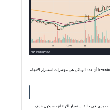
أنماط التوحيد التي تتبع حركة سعر قوية في الاتجاه الصعودي (المعروفة باسم “سارية العلم”). أفاد موقع Investopedia أن هذه الهياكل هي مؤشرات استمرار الاتجاه
 الاتجاه الصعودي. في حالة استمرار الارتفاع ، سيكون هدف