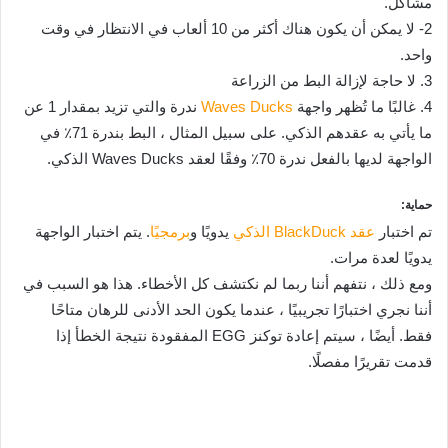
مشاكل.
2- لا يمكن أن يكون هناك أكثر من 10 ألعاب في الانتظار في وقت
واحد.
3. لا حاجة لإزالة البط من الزراعة
4. غالبًا ما تُظهر واجهة
Waves Ducks
ندرة والتي تزيد بمقدار 1 عن
ما يأتي به عقدهم الذكي. على سبيل المثال ، البط بندرة 71٪ في
الواجهة لديها بالفعل ندرة 70٪ وفقًا لعقد Waves Ducks الذكي.‌‌
حماية:
تم اختبار
عقد BlackDuck الذكي
يدويًا و
برمجيًا
. يتم اختبار الواجهة
يدويًا لعدة مرات.
ومع ذلك ، نتفهم أننا ربما لم نكتشف كل الأخطاء. هذا هو السبب في
أننا نجري اختبارًا تجريبيًا ، عندما يكون الحد الأدنى للرهان متاحًا
فقط. أيضًا ، سيتم إعادة توكنز EGG المفقودة نتيجة الخطأ إذا
قدمت تقريرًا مفصلًا.‌‌