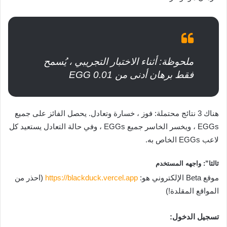
ملحوظة: أثناء الاختبار التجريبي ، يُسمح
فقط برهان أدنى من 0.01 EGG
هناك 3 نتائج محتملة: فوز ، خسارة وتعادل. يحصل الفائز على جميع
EGGs ، ويخسر الخاسر جميع EGGs ، وفي حالة التعادل يستعيد كل
لاعب EGGs الخاص به.‌‌
ثالثا”: واجهه المستخدم
موقع Beta الإلكتروني هو:
https://blackduck.vercel.app
(احذر من
المواقع المقلدة!)
تسجيل الدخول‌‌: