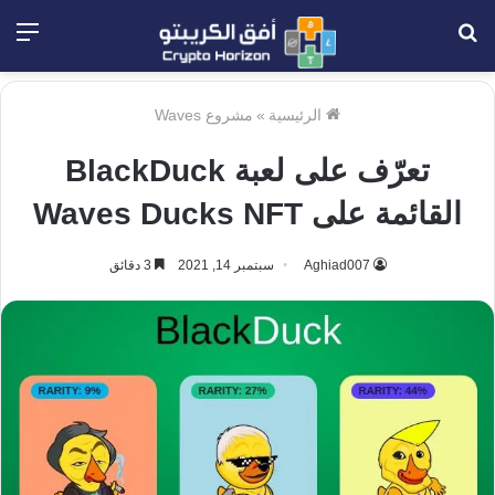
بحث
الق
عن
الرئيسية
»
مشروع Waves
تعرّف على لعبة BlackDuck
القائمة على Waves Ducks NFT
Aghiad007
سبتمبر 14, 2021
3 دقائق