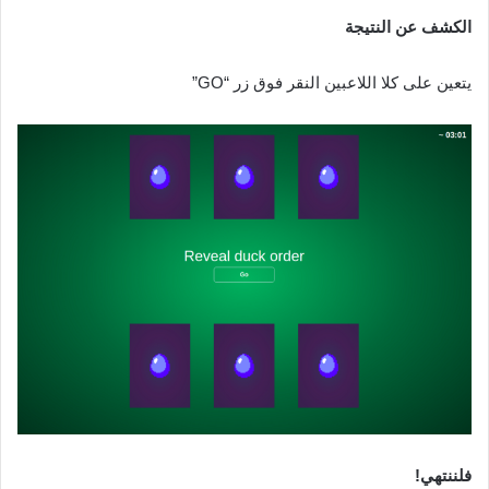
الكشف عن النتيجة
يتعين على كلا اللاعبين النقر فوق زر “GO”
فلننتهي!‌‌