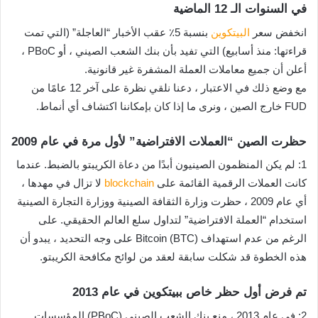
في السنوات الـ 12 الماضية
انخفض سعر
البيتكوين
بنسبة 5٪ عقب الأخبار “العاجلة” (التي تمت
قراءتها: منذ أسابيع) التي تفيد بأن بنك الشعب الصيني ، أو PBoC ،
أعلن أن جميع معاملات العملة المشفرة غير قانونية.
مع وضع ذلك في الاعتبار ، دعنا نلقي نظرة على آخر 12 عامًا من
FUD خارج الصين ، ونرى ما إذا كان بإمكاننا اكتشاف أي أنماط.
حظرت الصين “العملات الافتراضية” لأول مرة في عام 2009
1: لم يكن المنظمون الصينيون أبدًا من دعاة الكريبتو بالضبط. عندما
كانت العملات الرقمية القائمة على
blockchain
لا تزال في مهدها ،
أي عام 2009 ، حظرت وزارة الثقافة الصينية ووزارة التجارة الصينية
استخدام “العملة الافتراضية” لتداول سلع العالم الحقيقي. على
الرغم من عدم استهداف Bitcoin (BTC) على وجه التحديد ، يبدو أن
هذه الخطوة قد شكلت سابقة لعقد من لوائح مكافحة الكريبتو.
تم فرض أول حظر خاص ببيتكوين في عام 2013
2: في عام 2013 ، منع بنك الشعب الصيني (PBoC) المؤسسات