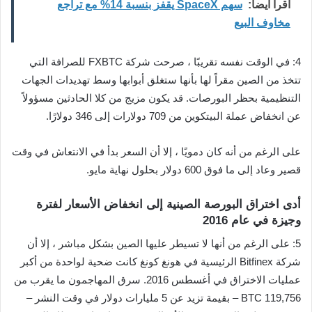
اقرأ ايضا:
سهم SpaceX يقفز بنسبة 14% مع تراجع
مخاوف البيع
4: في الوقت نفسه تقريبًا ، صرحت شركة FXBTC للصرافة التي
تتخذ من الصين مقراً لها بأنها ستغلق أبوابها وسط تهديدات الجهات
التنظيمية بحظر البورصات. قد يكون مزيج من كلا الحادثين مسؤولاً
عن انخفاض عملة البيتكوين من 709 دولارات إلى 346 دولارًا.
على الرغم من أنه كان دمويًا ، إلا أن السعر بدأ في الانتعاش في وقت
قصير وعاد إلى ما فوق 600 دولار بحلول نهاية مايو.
أدى اختراق البورصة الصينية إلى انخفاض الأسعار لفترة
وجيزة في عام 2016
5: على الرغم من أنها لا تسيطر عليها الصين بشكل مباشر ، إلا أن
شركة Bitfinex الرئيسية في هونغ كونغ كانت ضحية لواحدة من أكبر
عمليات الاختراق في أغسطس 2016. سرق المهاجمون ما يقرب من
119,756 BTC – بقيمة تزيد عن 5 مليارات دولار في وقت النشر –