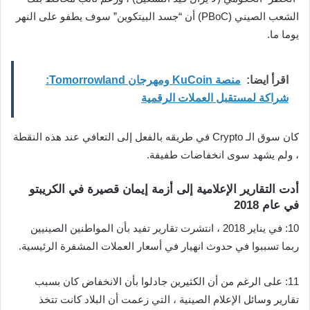
الشعب الصيني (PBoC) أن “جسد البيتكوين” سوف يطفو على النهر
يوما ما.
اقرأ ايضا:
منصة KuCoin ومهرجان Tomorrowland:
شراكة لمستقبل العملات الرقمية
كان سوق الـ Crypto في طريقه بالفعل إلى التعافي عند هذه النقطة
، ولم يشهد سوى انخفاضات طفيفة.
أدت التقارير الإعلامية إلى أزمة إيمان قصيرة في الكريبتو
في عام 2018
10: في يناير 2018 ، انتشرت تقارير تفيد بأن المواطنين الصينيين
ربما تسببوا في حدوث انهيار في أسعار العملات المشفرة الرئيسية.
11: على الرغم من أن الكثيرين جادلوا بأن الانخفاض كان بسبب
تقارير وسائل الإعلام الصينية ، التي زعمت أن البلاد كانت تتخذ