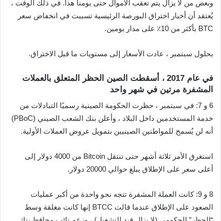
وبعض من لا يزال يتم تعقب الأموال حتى يومنا هذا. في ذلك الوقت ،
يُعتقد أن أخبار اختراق البورصة الرئيسية تسببت في انخفاض سعر
BTC بأكثر من 10٪ على مدار يومين.
بحلول سبتمبر ، عادت الأسعار إلى مستويات ما قبل الاختراق.
في عام 2017 ، أسقطت الصين الحظر المتعلق بالعملات
المشفرة مرتين في شهر واحد
6 و 7: في سبتمبر ، حظرت الحكومة الصينية رسميًا التبادلات من
خدمة المستخدمين داخل البلاد ، وأعلن بنك الشعب الصيني (PBoC)
أنه لن يُسمح للمواطنين الصينيين بتمويل عروض العملات الأولية.
استغرق الأمر ثلاثة أشهر حتى تنتقل Bitcoin من 4000 دولار إلى
أعلى سعر على الإطلاق يبلغ حوالي 20000 دولار.
8 و 9: كانت العملة المشفرة تتجه نحو واحدة من أكبر عمليات
الصعود على الإطلاق عندما قالت BTCC إنها كانت مغلقة وسط
“الحظر” الحكومي (لا يزال قيد التشغيل) ، وزعم نائب محافظ بنك