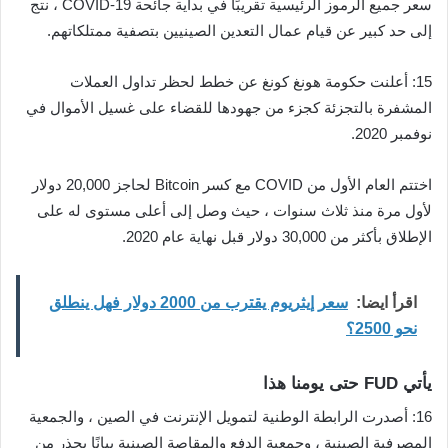
سعر جميع الرموز الرئيسية تقريبًا في بداية جائحة COVID-19 ، نتج
إلى حد كبير عن قيام عمال التعدين الصينيين بتصفية ممتلكاتهم.
15: أعلنت حكومة هونغ كونغ عن خطط لحظر تداول العملات
المشفرة بالتجزئة كجزء من جهودها للقضاء على غسيل الأموال في
نوفمبر 2020.
اختتم العام الأول من COVID مع كسر Bitcoin لحاجز 20,000 دولار
لأول مرة منذ ثلاث سنوات ، حيث وصل إلى أعلى مستوى له على
الإطلاق بأكثر من 30,000 دولار قبل نهاية عام 2020.
اقرأ ايضا:
سعر إيثريوم يقترب من 2000 دولار فهل ينطلق
نحو 2500؟
يأتي FUD حتى يومنا هذا
16: أصدرت الرابطة الوطنية لتمويل الإنترنت في الصين ، والجمعية
المصرفية الصينية ، وجمعية الدفع والمقاصة الصينية بيانًا يحذر من