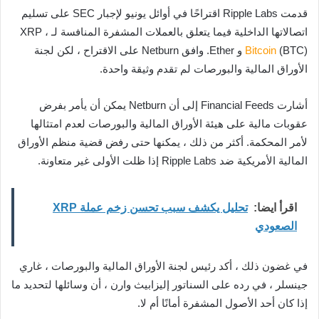
قدمت Ripple Labs اقتراحًا في أوائل يونيو لإجبار SEC على تسليم
اتصالاتها الداخلية فيما يتعلق بالعملات المشفرة المنافسة لـ XRP ،
Bitcoin
(BTC) و Ether. وافق Netburn على الاقتراح ، لكن لجنة
الأوراق المالية والبورصات لم تقدم وثيقة واحدة.
أشارت Financial Feeds إلى أن Netburn يمكن أن يأمر بفرض
عقوبات مالية على هيئة الأوراق المالية والبورصات لعدم امتثالها
لأمر المحكمة. أكثر من ذلك ، يمكنها حتى رفض قضية منظم الأوراق
المالية الأمريكية ضد Ripple Labs إذا ظلت الأولى غير متعاونة.
اقرأ ايضا:
تحليل يكشف سبب تحسن زخم عملة XRP
الصعودي
في غضون ذلك ، أكد رئيس لجنة الأوراق المالية والبورصات ، غاري
جينسلر ، في رده على السناتور إليزابيث وارن ، أن وسائلها لتحديد ما
إذا كان أحد الأصول المشفرة أمانًا أم لا.