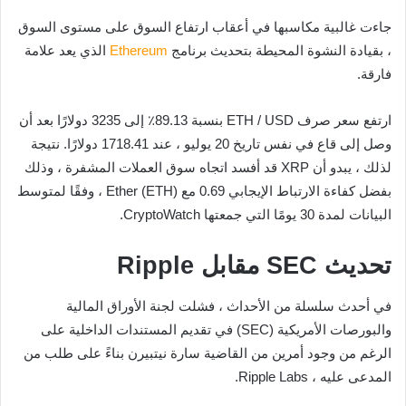
جاءت غالبية مكاسبها في أعقاب ارتفاع السوق على مستوى السوق
، بقيادة النشوة المحيطة بتحديث برنامج
Ethereum
الذي يعد علامة
فارقة.
ارتفع سعر صرف ETH / USD بنسبة 89.13٪ إلى 3235 دولارًا بعد أن
وصل إلى قاع في نفس تاريخ 20 يوليو ، عند 1718.41 دولارًا. نتيجة
لذلك ، يبدو أن XRP قد أفسد اتجاه سوق العملات المشفرة ، وذلك
بفضل كفاءة الارتباط الإيجابي 0.69 مع Ether (ETH) ، وفقًا لمتوسط
​​البيانات لمدة 30 يومًا التي جمعتها CryptoWatch.
تحديث SEC مقابل Ripple
في أحدث سلسلة من الأحداث ، فشلت لجنة الأوراق المالية
والبورصات الأمريكية (SEC) في تقديم المستندات الداخلية على
الرغم من وجود أمرين من القاضية سارة نيتبيرن بناءً على طلب من
المدعى عليه ، Ripple Labs.