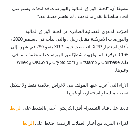
مضيفًا أن: “لجنة الأوراق المالية والبورصات قد اتخذت وستواصل
اتخاذ سلطاتنا بقدر ما تذهب ، لم نخسر قضية بعد.”
أضرّت الدعوى القضائية الصادرة عن لجنة الأوراق المالية
والبورصات الأمريكية مقابل ريبل ، والتي بدأت في ديسمبر 2020 ،
بآفاق استثمار XRP. انخفضت قيمة XRP بنحو 80٪ في شهر (إلى
0.168 دولار). كما واجهت شطبًا عبر البورصات المنظمة ، بما في
ذلك Coinbase و Bitstamp و Crypto.com و OKCoin و Wirex
وغيرها.
الآراء التي أعرب عنها المؤلف هي لأغراض إعلامية فقط ولا تشكل
نصيحة مالية أو استثمارية أو غيرها.
تابعنا على قناة التيليغرام أفق الكريبتو | أخبار بالضغط على
الرابط
لقراءة المزيد من أخبار العملات الرقمية اضغط على
الرابط