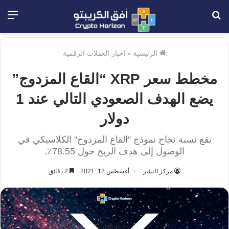
بحث
الق
عن
الرئيسية
»
اخبار العملات الرقمية
مخطط سعر XRP “القاع المزدوج”
يضع الهدف الصعودي التالي عند 1
دولار
تقع نسبة نجاح نموذج "القاع المزدوج" الكلاسيكي في
الوصول إلى هدف الربح حول 78.55٪.
مركز النشر
أغسطس 12, 2021
2 دقائق