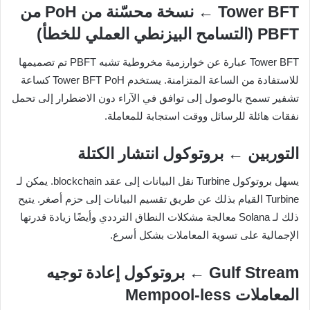
Tower BFT ← نسخة محسّنة من PoH من
PBFT (التسامح البيزنطي العملي للخطأ)
Tower BFT عبارة عن خوارزمية مخروطية تشبه PBFT تم تصميمها
للاستفادة من الساعة المتزامنة. يستخدم Tower BFT PoH كساعة
تشفير تسمح بالوصول إلى توافق في الآراء دون الاضطرار إلى تحمل
نفقات هائلة للرسائل ووقت استجابة للمعاملة.
التوربين ← بروتوكول انتشار الكتلة
يسهل بروتوكول Turbine نقل البيانات إلى عقد blockchain. يمكن لـ
Turbine القيام بذلك عن طريق تقسيم البيانات إلى حزم أصغر. يتيح
ذلك لـ Solana معالجة مشكلات النطاق الترددي وأيضًا زيادة قدرتها
الإجمالية على تسوية المعاملات بشكل أسرع.
Gulf Stream ← بروتوكول إعادة توجيه
المعاملات Mempool-less