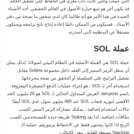
التي عملت والتي كانت ذات مغزى في الحفاظ على تشغيل الكتلة.
قد يكون آخر هو تتبع حيازة الأصول في العالم الحقيقي. أحد الأشياء
الجيدة في هذا الأمر هو أنه طالما كان لدى شخص ما نسخة من دفتر
الأستاذ ، فسيكون من الممكن دائمًا إعادة إنتاج ناتج برامجه وسيكون
مستقلاً عن المنظمة التي أصدرته.
عملة SOL
عملة SOL هي العملة الأصلية في النظام البيئي لسولانا. لذلك يمكن
أن ينتقل الرمز المميز إلى العقد داخل مجموعة Solana مقابل
تشغيل البرامج على السلسلة أو التحقق من صحة مخرجاتها.
استخدام آخر لـ SOL ، هو إجراء عمليات الدفع المصغرة المعروفة
باسم lamports. العرض المتداول الحالي لـ SOL هو 26 مليون. الحد
الأقصى لتوريد قبعات SOL عند 489 مليون سول. لدى SOL أيضًا
حالات استخدام إضافية ، يمكنك مشاركة الرمز المميز لكسب
مكافآت إضافية. لذا يعد Staking طريقة جيدة للمستخدمين لكسب
الربح إذا كانوا يبحثون فقط عن الاحتفاظ برموزهم. عملية الـ
Stacking بسيطة للغاية ، وهي كالتالي: