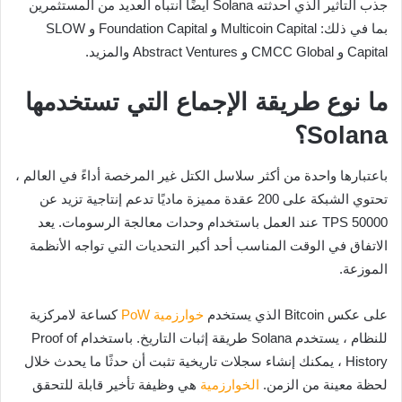
جذب التأثير الذي أحدثته Solana أيضًا انتباه العديد من المستثمرين
بما في ذلك: Multicoin Capital و Foundation Capital و SLOW
Capital و CMCC Global و Abstract Ventures والمزيد.
ما نوع طريقة الإجماع التي تستخدمها
Solana؟
باعتبارها واحدة من أكثر سلاسل الكتل غير المرخصة أداءً في العالم ،
تحتوي الشبكة على 200 عقدة مميزة ماديًا تدعم إنتاجية تزيد عن
50000 TPS عند العمل باستخدام وحدات معالجة الرسومات. يعد
الاتفاق في الوقت المناسب أحد أكبر التحديات التي تواجه الأنظمة
الموزعة.
على عكس Bitcoin الذي يستخدم
خوارزمية PoW
كساعة لامركزية
للنظام ، يستخدم Solana طريقة إثبات التاريخ. باستخدام Proof of
History ، يمكنك إنشاء سجلات تاريخية تثبت أن حدثًا ما يحدث خلال
لحظة معينة من الزمن.
الخوارزمية
هي وظيفة تأخير قابلة للتحقق