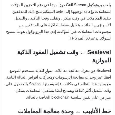
يلعب بروتوكول Gulf Stream دورًا مهمًا في دفع التخزين المؤقت
للمعاملات وإعادة توجيهها إلى حافة الشبكة. يتيح ذلك للمدققين
تنفيذ المعاملات في وقت مبكر ، وتقليل وقت التأكيد ، والتبديل
الأسرع بين القائد ، وتقليل ضغط الذاكرة على المدققين من
مجموعات المعاملات غير المؤكدة. إذن هذا البروتوكول هو ما يسمح
لسولانا بدعم 50 ألف TPS.
Sealevel ← وقت تشغيل العقود الذكية
الموازية
Sealevel هو محرك معالجة معاملات متوازٍ للغاية يستخدم للتوسع
أفقيًا عبر وحدات معالجة الرسومات ومحركات أقراص الحالة الثابتة.
مع وجود هذا النظام في مكانه ، فإنه يسمح لـ Solana بالحصول على
وقت تشغيل أكثر كفاءة ويسمح أيضًا بتشغيل المعاملات بشكل
متزامن على نفس سلسلة blockchain الخاصة بالحالة.
خط الأنابيب ← وحدة معالجة المعاملات