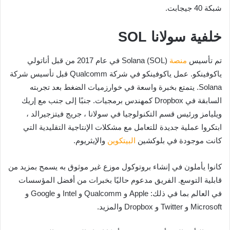
شبكة 40 جيجابت.
خلفية سولانا SOL
تم تأسيس
منصة
Solana (SOL) في عام 2017 من قبل أناتولي
ياكوفينكو. عمل ياكوفينكو في شركة Qualcomm قبل تأسيس شركة
Solana. يتمتع بخبرة واسعة في خوارزميات الضغط بعد تجربته
السابقة في Dropbox كمهندس برمجيات. جنبًا إلى جنب مع إريك
ويليامز ورئيس قسم التكنولوجيا في سولانا ، جريج فيتزجيرالد ،
ابتكروا عملية جديدة للتعامل مع مشكلات الإنتاجية التقليدية التي
كانت موجودة في بلوكشين
البيتكوين
والإيثريوم.
كانوا يأملون في إنشاء بروتوكول موزع غير موثوق به يسمح بمزيد من
قابلية التوسع. الفريق مدعوم حاليًا بخبرات من أفضل المؤسسات
في العالم بما في ذلك: Apple و Qualcomm و Intel و Google و
Microsoft و Twitter و Dropbox والمزيد.