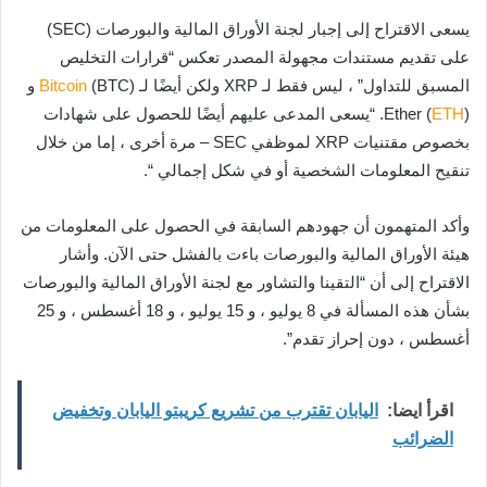
يسعى الاقتراح إلى إجبار لجنة الأوراق المالية والبورصات (SEC)
على تقديم مستندات مجهولة المصدر تعكس “قرارات التخليص
المسبق للتداول” ، ليس فقط لـ XRP ولكن أيضًا لـ
Bitcoin
(BTC) و
ETH
Ether (
). “يسعى المدعى عليهم أيضًا للحصول على شهادات
بخصوص مقتنيات XRP لموظفي SEC – مرة أخرى ، إما من خلال
تنقيح المعلومات الشخصية أو في شكل إجمالي “.
وأكد المتهمون أن جهودهم السابقة في الحصول على المعلومات من
هيئة الأوراق المالية والبورصات باءت بالفشل حتى الآن. وأشار
الاقتراح إلى أن “التقينا والتشاور مع لجنة الأوراق المالية والبورصات
بشأن هذه المسألة في 8 يوليو ، و 15 يوليو ، و 18 أغسطس ، و 25
أغسطس ، دون إحراز تقدم”.
اقرأ ايضا:
اليابان تقترب من تشريع كريبتو اليابان وتخفيض
الضرائب