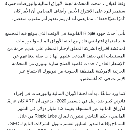
وفقا لفيلان ، منحت المحكمة لجنة الأوراق المالية والبورصات حتى 3
سبتمبر للرد على الاقتراح الأخير. وأضاف المحامي أن الأمر كان
“أمرًا نصيًا فقط” ، مما يعني أنه لم يتم تقديم أمر مكتوب منفصل.
تأتي أحدث جهود Ripple القانونية في الوقت الذي يتوقع فيه المجتمع
عقد اجتماع افتراضي قادم مع لجنة الأوراق المالية والبورصات
لمناقشة اقتراح الشركة المعلق لإجبار المنظم على تقديم حزمة من
المستندات التي يعتقد المدعى عليهم أنها ذات صلة بدفاعهم عن
“الإشعار العادل”. حددت قاضية الصلح سارة نيتبيرن من المحكمة
الجزئية الأمريكية للمنطقة الجنوبية من نيويورك الاجتماع عبر
الإنترنت في 31 أغسطس.
كما ورد سابقًا ، بدأت لجنة الأوراق المالية والبورصات في إجراء
قانوني كبير ضد ريبل في ديسمبر 2020 ، بدعوى أن XRP كان عرضًا
للأوراق المالية غير المسجلة بقيمة 1.3 مليار دولار. في الشهر
الماضي ، حكم القاضي نيتبورن لصالح Ripple Labs من خلال
السماح بإقالة المدير السابق لقسم تمويل الشركات التابع لـ SEC ،