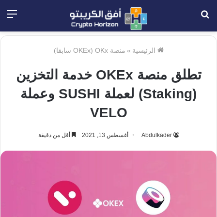
بحث
الق
عن
الرئيسية
»
منصة OKx (OKEx سابقا)
تطلق منصة OKEx خدمة التخزين
(Staking) لعملة SUSHI وعملة
VELO
Abdulkader
أغسطس 13, 2021
أقل من دقيقة