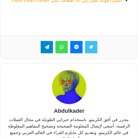
اكسب فوائد تصل إلى 10 أضعاف على Okex Eearn center
تويتر
ماسنجر
واتساب
تيلقرام
Abdulkader
محرر في أفق الكريبتو. باستخدام خبراتي الطويلة في مجال العملات
الرقمية، أسعى لإيصال المعلومة الصحيحة وتصحيح المفاهيم المغلوطة
في عالم الكريبتو، وتقديم كل مايلزم القراء في العالم العربي وجميع