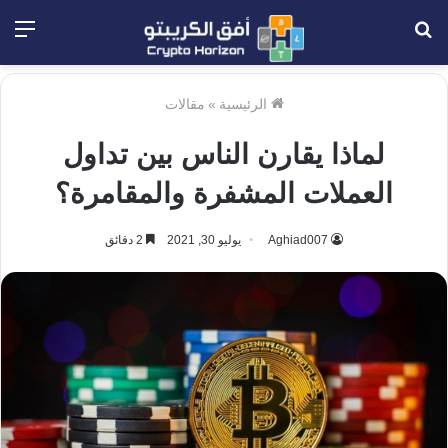
بحث
الق
عن
الرئيسية
»
مقالات
لماذا يقارن الناس بين تداول
العملات المشفرة والمقامرة؟
Aghiad007
يوليو 30, 2021
2 دقائق