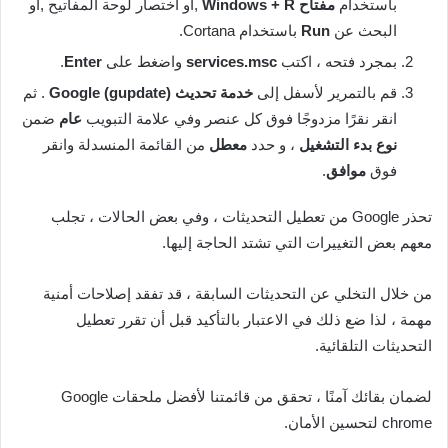
باستخدام
مفتاح Windows + R
,أو اختصار لوحة المفاتيح ,أو
البحث عن
Run
باستخدام Cortana.
بمجرد فتحه ، اكتب
services.msc
واضغط على
Enter
.
قم بالتمرير لأسفل إلى
خدمة تحديث Google (gupdate)
. ثم
انقر نقرًا مزدوجًا فوق كل عنصر وفي علامة التبويب
عام
ضمن
نوع بدء التشغيل
، و حدد
معطل
من القائمة المنسدلة وانقر
فوق
موافق
.
تحذر Google من تعطيل التحديثات ، وفي بعض الحالات ، تجلب
معهم بعض التغييرات التي تشتد الحاجة إليها.
من خلال التخلي عن التحديثات السابقة ، قد تفقد إصلاحات أمنية
مهمة ، لذا ضع ذلك في الاعتبار بالتأكيد قبل أن تقرر تعطيل
التحديثات التلقائية.
لضمان بقائك آمنًا ، تحقق من قائمتنا لأفضل ملحقات Google
chrome لتحسين الأمان.