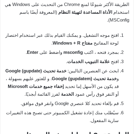
الطريقة الأكثر شيوعًا لمنع Chrome من التحديث على Windows هي
استخدام
الأداة المساعدة لتهيئة النظام
(المعروفة أيضًا باسم
MSConfig).
افتح موجه التشغيل. و يمكنك القيام بذلك عبر استخدام اختصار
لوحة المفاتيح
مفتاح Windows + R
.
بمجرد فتحه ، اكتب
msconfig
واضغط على
Enter
.
افتح
علامة التبويب الخدمات
.
ابحث عن العنصرين التاليين:
خدمة تحديث Google (gupdate)
و
خدمة تحديث Google (gupdatem)
. و للعثور عليهم بسهولة ،
قد يكون من الأسهل إما تحديد
إخفاء جميع خدمات Microsoft
أو النقر فوق رأس عمود
الخدمة
لفرز القائمة أبجديًا.
قم بإلغاء تحديد كلا عنصري Google وانقر فوق موافق.
سيُطلب منك إعادة تشغيل الكمبيوتر حتى تصبح هذه التغييرات
سارية المفعول.