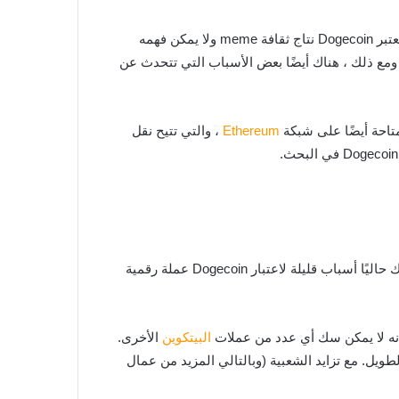
من الصعب للغاية التنبؤ بالتطور المستقبلي لـ Dogecoin. يتحكم السعر بشدة بالأخبار ويميل إلى التأرجح الحاد في كلا الاتجاهين. يعتبر Dogecoin نتاج ثقافة meme ولا يمكن فهمه
 Dogecoin مع تقلباته العالية يوفر بالتأكيد فرصًا. ومع ذلك ، هناك أيضًا بعض الأسباب التي تتحدث عن
Ethereum
، والتي تتيح نقل
من الناحية الفنية ، لا تقدم Dogecoin أي مزايا على العملات المشفرة الأخرى. يحدث القليل نسبيًا مع عرض التحديثات ، لذلك هناك حاليًا أسباب قليلة لاعتبار Dogecoin عملة رقمية
البيتكوين
الأخرى.
ى الطويل. مع تزايد الشعبية (وبالتالي المزيد من عمال