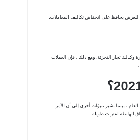
استمر اعتماد DOGE من قبل مستخدمي العملات المشفرة وكذلك تجار التجزئة. ومع ذلك ، فإن العملات
مشفرة أن يرتفع سعر Dogecoin إلى دولار واحد بحلول نهاية العام ، بينما تشير تنبؤات أخرى إلى أن الأمر