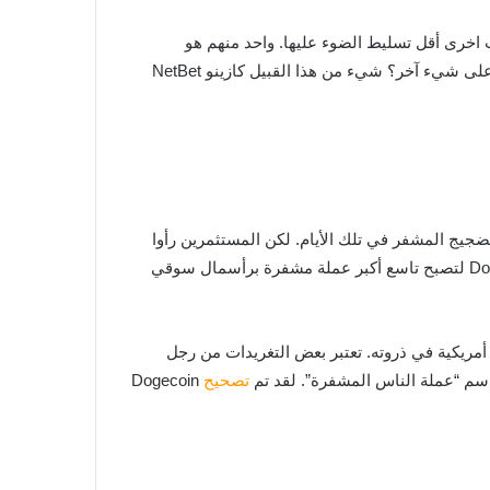
 عملات اخرى أقل تسليط الضوء عليها. واحد منهم هو
Dogecoin. ما خطب هذه العملة التي تم تصويرها بوجه شبا إينو؟ هل يستحق الاستثمار في الدوجكوين؟ أم يجب أن تنفق أموالك على شيء آخر؟ شيء من هذا القبيل كازينو NetBet
ورو البرامج جاكسون بالمر وبيلي ماركوس Dogecoin – كمحاكاة ساخرة للضجيج المشفر في تلك الأيام. لكن المستثمرين رأوا
في العملة المشفرة الجديدة فرصة للمضاربة على ارتفاع الأسعار منذ البداية. مع النجاح ، لأنه بعد أسبوعين فقط ، صعدت Dogecoin لتصبح تاسع أكبر عملة مشفرة برأسمال سوقي
ص في بداية عام 2021 عندما ارتفع Dogecoin بنسبة 100٪ في وقت قصير وكلف ما يقرب من 10 سنتات أمريكية في ذروته. تعتبر بعض التغريدات من رجل
تصحيح
Dogecoin