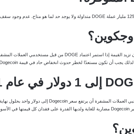
وجكوين؟
يبلغ معدل Dogecoins حاليًا 0.27 دولار. هناك احتمال أن تزيد القيمة إذا 
 يجب أن تكون مستعدًا لخطر حدوث انخفاض حاد في قيمة Dogecoin.
يتوقع مستخدمو وسائل التواصل الاجتماعي وبعض مراقبي العملات ال
ويلة.
ين؟