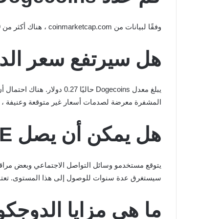
وفقًا لبيانات من coinmarketcap.com ، هناك أكثر من 129 مليار عملة DOGE متداولة ولا يوجد حد لما هو متاح. عدم وجود سقف للعرض يحافظ على انخفاض تكاليف المعاملات.
هل سيرتفع سعر الد
المشفرة معرضة لصدمات أسعار غير متوقعة وعنيفة ، لذلك
هل يمكن أن يصل DOGE إلى 1 دولار في عام 2021؟
سيستغرق عدة سنوات للوصول إلى هذا المستوى. تعتبر Dogecoin مضاربة للغاية ولديها القدرة على فقدان كل قيمتها في الأسواق الهابطة لفترات ط
ما هي مزايا الدوجكو