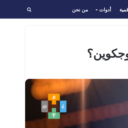
مية
أدوات
من نحن
بحث
عن
وجكوين؟