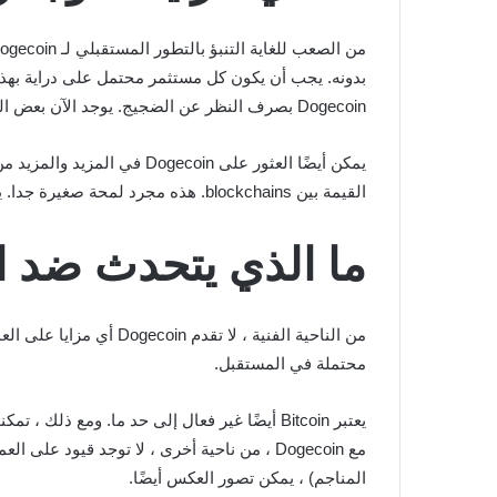
Dogecoin بصرف النظر عن الضجيج. يوجد الآن بعض المتاجر عبر الإنترنت التي تقبلها كوسيلة للدفع.
يمكن أيضًا العثور على Dogecoin في المزيد والمزيد من محافظ التشفير المتنوعة. منذ 26 يناير 2021 ، أصبحت العملة المشفرة متاحة أيضًا على شبكة
القيمة بين blockchains. هذه مجرد لمحة صغيرة جدا. يجب بالتأكيد تضمين مزيد من المعلومات المفيدة حول شراء أو عدم شراء Dogecoin في البحث.
ما الذي يتحدث ضد ا
محتملة في المستقبل.
يعتبر Bitcoin أيضًا غير فعال إلى حد ما. ومع ذلك ، تمكنت العملة الرقمية من التطور إلى فئة أصول جادة. أنت تستفيد من حقيقة أنه لا يمكن سك أي عدد من عملات
مع Dogecoin ، من ناحية أخرى ، لا توجد قيود
المناجم) ، يمكن تصور العكس أيضًا.