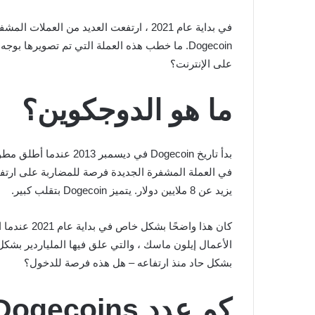
في بداية عام 2021 ، ارتفعت العديد من 
على الإنترنت؟
ما هو الدوجكوين؟
يزيد عن 8 ملايين دولار. يتميز Dogecoin بتقلب كبير.
الأعمال إيلون ماسك ، والتي علق فيها الملياردير بشكل إيجابي على Dogecoin ، هي الدافع وراء هذه الزيادة الهائلة. أطلق عليها ا
بشكل حاد منذ ارتفاعه – هل هذه فرصة للدخول؟
كم عدد Dogecoins المتوفرة؟