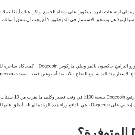
العملات المشفرة إلى ارتفاعات نادرة. بيتكوين على شفاه الجميع. ولكن هناك أيضًا
بدأ تاريخ Dogecoin في ديسمبر 2013 عندما أطلق مط
كان هذا واضحًا بشكل خا
سم “عملة الناس المشفرة”. لقد تم