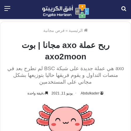
بحث
الق
عن
الرئيسية
»
فرص مجانية
ربح عملة axo مجانا | بوت
axo2moon
axo هي عملة جديدة على شبكة BSC لم تطرح بعد في
منصات التداول و يقوم فريقها حاليا بتوزيعها بشكل
مجاني على المستخدمين
Abdulkader
يونيو 11, 2021
دقيقة واحدة