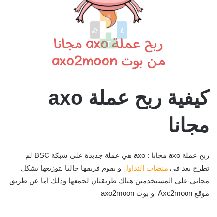
كيفية ربح عملة axo
مجانا
ربح عملة axo مجانا : axo هي عملة جديدة على شبكة BSC لم
تطرح بعد في
منصات
التداول
و يقوم فريقها حاليا بتوزيعها بشكل
مجاني على المستخدمين هناك طريقتان لجمعها وذلك اما عن طريق
موقع Axo2moon او بوت axo2moon