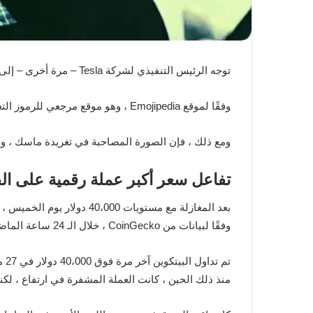
توجه الرئيس التنفيذي لشركة Tesla – مرة أخرى – إلى Twitter لترك رسالة مختصرة تعرض علامة التجزئة BTC مقترنة برمز تعبيري مكسور القلب.
وفقًا لموقع Emojipedia ، وهو موقع مرجعي للرموز التعبيرية ، فإن رمز القلب المكسور “يمثل الألم الذي يشعر به المرء عندما يفقد الشخص الذي يحبه”.
ومع ذلك ، فإن الصورة المصاحبة في تغريدة ماسك ، والتي تتضمن إشارة إلى أغن
تفاعل سعر أكبر عملة رقمية على ال
بعد المغازلة مع مستويات 40،000 دولار يوم الخميس ، تراجعت Bitcoin إلى أدنى مستوياتها عند 36317 دولارًا في وقت مبكر من صباح يوم الجمعة.
وفقًا لبيانات من CoinGecko ، خلال الـ 24 ساعة الماضية ، تراجعت قيمة العملة المشفرة المعيارية بنسبة 7٪.
تم تداول البيتكوين آخر مرة فوق 40،000 دولار في 27 مايو ، قبل أن ينخفض ​​إلى ما دون 34،000 دولار بعد فترة وجيزة.
منذ ذلك الحين ، كانت العملة المشفرة في ارتفاع ، لك