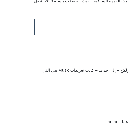
ثاني أكبر عملة مشفرة من حيث القيمة السوقية ، حيث انخفضت بنسبة 8.8٪ لتصل
في وقت سابق من هذا العام ، تم تعزيز سعر البيتكوين من خلال أخبار استثمار Tesla بقيمة 1.5 مليار دولار في العملة المشفرة ، ولكن – إلى حد ما – كانت تغريدات Musk هي التي