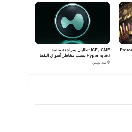
ة ترقية Protocol 23
CME وICE تطالبان بمراجعة منصة
Hyperliquid بسبب مخاطر أسواق النفط
منذ يومين