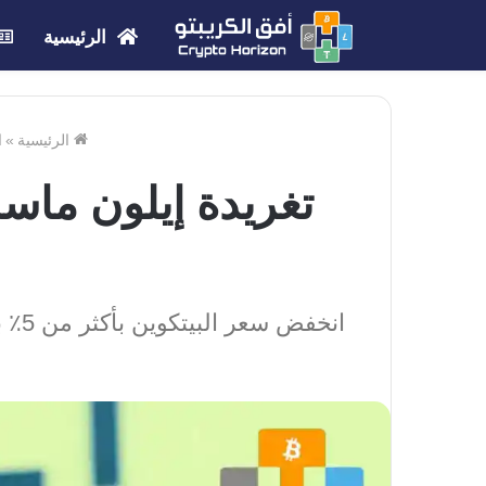
الرئيسية
الرئيسية
»
ا
تغريدة إيلون ماسك
انخفض سعر البيتكوين بأكثر من 5٪ بعد أن قام Elon Musk بتغريد علامة تصنيف BTC مصحوبة برمز تعبيري مكسور القلب.