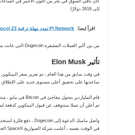
كان باقي السوق في بحر من اللون الأحمر في الساعات
إلى 2616 دولارًا.
اقرأ ايضا:
Pi Network تمدد مهلة ترقية Protocol 23 حتى 19 مايو
من بين أكبر العملات المشفرة Dogecoin التي عانت من أكبر الخسائر ، حيث تحطمت بأكثر من 15.6٪ إلى 0.362 دولار.
تأثير Elon Musk
ساعدتها على تحقيق أعلى مستوى جديد على الإطلاق فوق 64000 دولار في أ
قام الملياردير بتحول مفاجئ في Bitcoin في مايو ، منتقدًا التأثير البيئي الضار لتعدين العملة المشفرة.
ثم أعلن أن تسلا ستتوقف عن قبول البيتكوين كدفعة لسيار
واصل ماسك الدعوة إلى Dogecoin ، دفع فكرة استخدام العملة المشفرة للمدفوعات.
في الوقت نفسه ، أعلنت شركة الصواريخ SpaceX الخاصة به عن مهمة القمر العام المقبل ، مع دفع تكلفة الحمولة بالكامل في “عملة meme”.