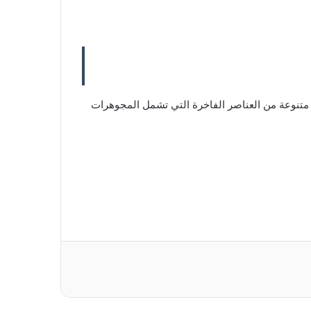
Sothe في آسيا ، من 3 إلى 9 يوليو ، حيث تجمع بين مجموعة متنوعة من العناصر الفاخرة التي تشمل المجوهرات