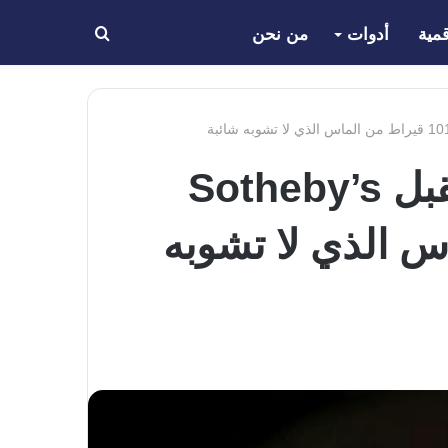
مية
أدوات
من نحن
بحث
عن
“الألماس النقي مقابل البيتكوين” ، سوف تقبل Sotheby’s
قيراط من الماس الذي لا تشوبه