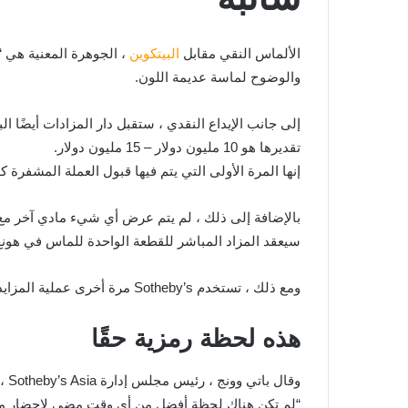
الألماس النقي مقابل
البيتكوين
والوضوح لماسة عديمة اللون.
إلى جانب الإيداع النقدي ، ستقبل دار المزادات أيضًا الب
تقديرها هو 10 مليون دولار – 15 مليون دولار.
إنها المرة الأولى التي يتم فيها قبول العملة المشفرة كدفعة
بالإضافة إلى ذلك ، لم يتم عرض أي شيء مادي آخر مع تقد
سيعقد المزاد المباشر للقطعة الواحدة للماس في هونغ كونغ ف
ومع ذلك ، تستخدم Sotheby’s مرة أخرى عملية المزايدة الهجينة عبر الإنترنت والمزايدة المباشرة. المزايدة عبر الإنترنت ستفتح في 25 يونيو وستتوج بالبيع الحي.
هذه لحظة رمزية حقًا
وقال باتي وونج ، رئيس مجلس إدارة Sotheby’s Asia ، في بيان: “يمكن الآن شراء القاسم الأقدم والرمز للقيمة ، ولأول مرة ، باستخدام أحدث عملة عالمية للبشرية”.
“لم تكن هناك لحظة أفضل من أي وقت مضى لإحضار ماس