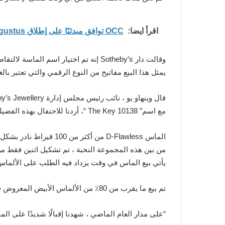
اقرأ ايضا:
OCC توافق مبدئيًا على إطلاق Augustus كأول بنك أمريكي قائم على الذكاء الاصطناعي
وقالت دار Sotheby’s إنه تم اختيار اسم الماسة لالتقاط كل من الماضي والحاضر والمستقبل ، مضيفة أنه تاريخيًا ، كانت المفاتيح ، مثل الماس ، رمزًا للقوة والحرية التي تأتي معها.
يمثل هذا البيع مفاتيح من النوع الرقمي والتي تعتبر بال
قال وينهاو يو ، نائب رئيس مجلس إدارة Sotheby’s Jewellery في آسيا: “الماس هو المفتاح لفهم تاريخ الأرض ، ويذكرنا بحالتنا البشرية والقوة الهائلة للجمال.
مع اسم” The Key 10138 “، أردنا للاحتفال بهذه الفضيلة المنيرة ، مع الإشارة أيضًا إلى الوظيفة الحاسمة للمفاتيح الرقمية في عالم NFTs والعملات المشفرة “.
الماس D-Flawless من أكثر من 100 قيراط نادر بشكل استثنائي ، مع أقل من عشرة أمثلة على الإطلاق للمزاد ، وفقًا لـ Sotheby’s.
من بين هذه المجموعة النخبة ، تم تشكيل اثنين فقط م
يأتي بيع الماس في وقت يزداد فيه الطلب على الألماس الأبيض ،
تم بيع ما يقرب من 80٪ من الألماس الأبيض المعروض في مزادات Sotheby’s Magnificent Jewels هذا العام ، مع دخول 30٪ من المشترين الجدد إلى دار المزادات.
“على مدار العام الماضي ، شهدنا إقبالًا شديدًا على ا