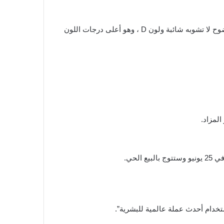
، الجوهرة المعنية هي “The Key 101.38” ، وهو ماسة على شكل كمثرى وزنها 101.38 قيراطًا بوضوح لا تشوبه شائبة ولون D ، وهو أعلى درجات اللون
المزاد.