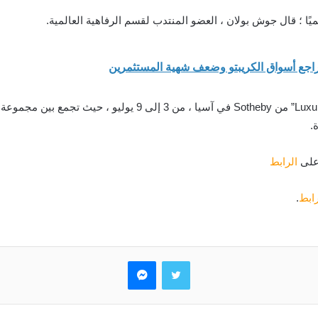
ا ؛ قال جوش بولان ، العضو المنتدب لقسم الرفاهية العالمية.
الالماس هو نجم سلسلة التخفيضات الافتتاحية “Luxury Edit” من by
.
 على
الرابط
رابط
.
تويتر
ماسنجر