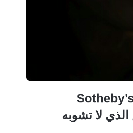
لألماس النقي مقابل البيتكوين” ، سوف تقبل Sotheby’s
ط من الماس الذي لا تشوبه