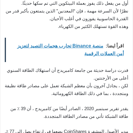
أول من يفعل ذلك يفوز بعملة البيتكوين التي تم سكها حديثًا.
نظرًا لأن السرعة مهمة ، فإن “المعدنين” الذين يتمتعون بأكبر قدر من
القدرة الحاسوبية يفوزون في أغلب الأحيان.
وهذه القوة تستهلك الكثير من الكهرباء.
اقرأ ايضا:
منصة Binance تحارب هجمات التصيد لتعزيز
أمن العملات الرقمية
قدرت دراسة حديثة من جامعة كامبريدج أن استهلاك الطاقة السنوي
أعلى من الأرجنتين.
لكن ، يجادل آخرون بأن معظم الشبكة تعمل على مصادر طاقة نظيفة
ومتجددة ، بما في ذلك الطاقة الكهرومائية.
يقدر تقرير سبتمبر 2020 ، الصادر أيضًا من كامبريدج ، أن 39 ٪ من
طاقة الشبكة تأتي من مصادر الطاقة المتجددة.
مدير الأصول المشفرة CoinShares يضعها في ارتفاع يصل إلى 77 ٪.