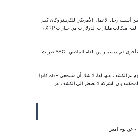
CT سعيد بشكل مضاعف هذا الصباح. XRP ، عملة المشروع الآخر الذي أسسه رجل الأعمال الأمريكي للكريبتو وكان كبير
، قد ارتفع أيضاً بنسبة 20٪. في وقت كتابة هذا التقرير ، تبلغ قيمة XRP $1.42 . لدى ميكالب مليارات الدولارات من حيازات XRP ،
الثقة في Ripple تنمو مرة أخرى بعد تعاقبها لانتصارات قاعة المحكمة الصغيرة ضد لجنة الأوراق المالية والبورصات الأمريكية. مرة أخرى في ديسمبر من العام الماضي ، SEC ضربت
في يوم الثلاثاء من هذا الأسبوع ، فازت Ripple بحركة اكتشاف للحصول على وثائق تتعلق بخط سياسة SEC على بيتكوين و إيثيريوم تم الكشف عنها لها. لا شك أن مشجعي XRP كانوا
ز Ripple بمعركة أخرى ، هذه المرة عندما قضت المحكمة بأن الشركة لا تضطر إلى الكشف عن