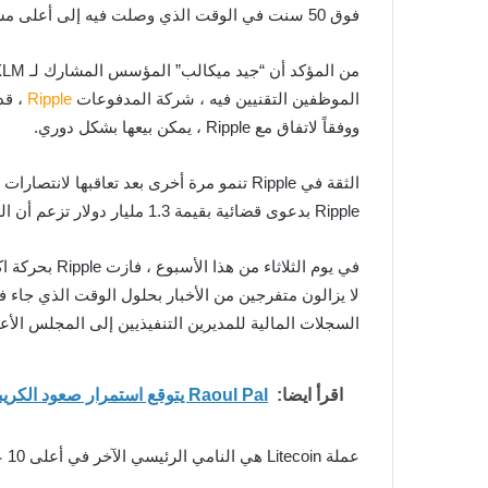
فوق 50 سنت في الوقت الذي وصلت فيه إلى أعلى مستوى لها على الإطلاق وهو 93 سنت في يناير 2018.
الموظفين التقنيين فيه ، شركة المدفوعات
Ripple
ووفقاً لاتفاق مع Ripple ، يمكن بيعها بشكل دوري.
Ripple بدعوى قضائية بقيمة 1.3 مليار دولار تزعم أن الشركة باعت XRP كضمان غير مسجل. Ripple تنفي هذه المزاعم.
السجلات المالية للمديرين التنفيذيين إلى المجلس الأعل
اقرأ ايضا:
Raoul Pal يتوقع استمرار صعود الكريبتو حتى 2027 ويكشف أبرز العملات المرشحة
عملة Litecoin هي النامي الرئيسي الآخر في أعلى 10 عملات رقمية من حيث القيمة السوقية اليوم. يتداول عند 256$ ، بزيادة 9.3 ٪ عن يوم أمس.