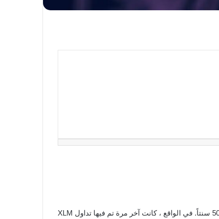
كانت آخر مرة عبرت فيها XLM ال60 سنتاً ، لفترة وجيزة جداً ، في 13 فبراير ، ولكن للسنوات الثلاث السابقة بقي سعره أقل من 50 سنتاً. في الواقع ، كانت آخر مرة تم فيها تداول XLM