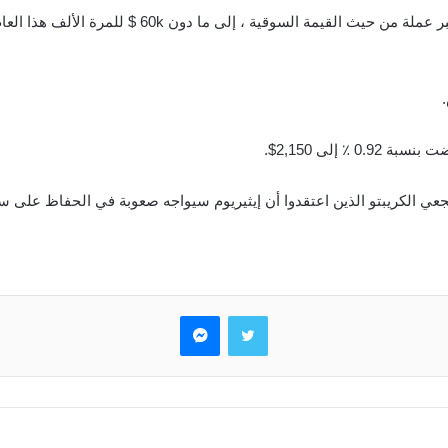
٪ إلى 2,150$.
تويتر
ماسنجر