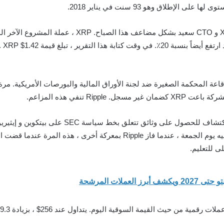
من المؤكد أن “جيد ميكالب” المؤسس المشارك لـ XLM و O
لا يزالون متفرجين من الأخبار بحلول الوقت الذي جاء فيه يوم الجمعة ، عندما فا
ى للتعليم.