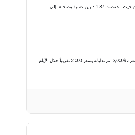
بيتكوين و إيثيريوم كلاهما في هبوط. عادت بيتكوين ، أكبر عملة من حيث القيمة السوقية ، إلى ما دون 60k $ للمرة الألف هذا العام حيث انخفضت 1.87 ٪ بين عشية وضحاها إلى
ومع ذلك ، فقد قامت إيثيريوم الآن بتخفيف شكوك مشجعي الكريبتو الذين اعتقدوا أن إيثيريوم سيواجه صعوبة في الحفاظ على سعره $2,000. تم تداوله بسعر 2,000 تقريباً خلال الأيام