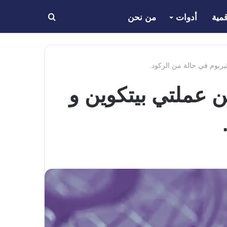
مية
أدوات
من نحن
بحث
عن
X زيادة 20٪ ، في حين عملتي بيتكوين و