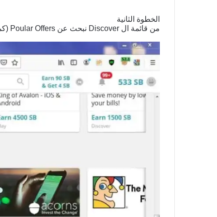
الخطوة الثانية
من قائمة ال Discover نبحث عن Poular Offers (كما في الصورة) ونختار view all