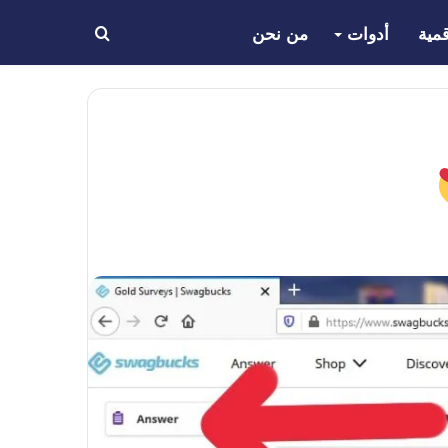
مية
أدوات
من نحن
بحث
عن