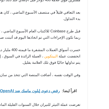
بعد التعافي قليلاً في منتصف الأسبوع الماضي ، كان
بدء التداول.
قبل طرح Coinbase للاكتتاب العام الأسبوع الماضي ، توقع المحللون أن سعر سهم البورصة من المحتمل أن يكون مرتبطًا ارتباطًا وثيقًا بصحة سوق العملات المشفرة.
ربما تكون الإجراءات التي تم اتخاذها اليوم قد أثبتت صو
خسرت أسواق العملات المشفرة ما قيمته 400 مليار دولار بناءً على القيمة السوقية في الأسبوع الماضي.
انخفضت عملة
البيتكوين
، العملة الرائدة في السوق ، إلى ما دون 50،000 دولار في وقت متأخر من ليلة الخميس
يتم تداولها حاليًا فوق تلك العلامة بقليل.
وفي الوقت نفسه ، أضافت المنصة التي تتخذ من سان فرانسيسكو مقراً لها يوم
اقرأ ايضا:
رفض دعوى إيلون ماسك ضد OpenAI بعد حكم هيئة المحلفين بأنها قُدمت متأخرة
تعرضت عملة التيثر للنيران خلال السنوات القليلة الم