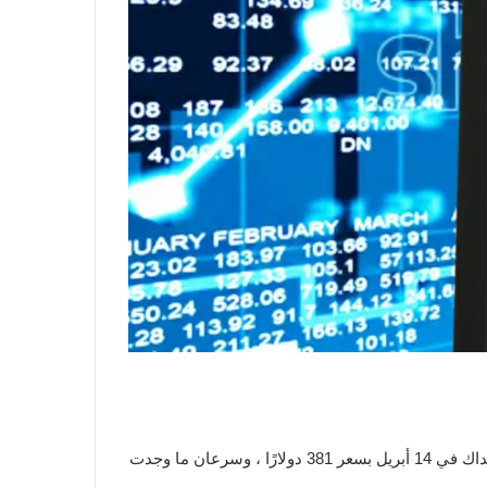
عملات رقمية في الولايات المتحدة ، لأول مرة أسهمها COIN عبر الإدراج المباشر في بورصة ناسداك في 14 أبريل بسعر 381 دولارًا ، وسرعان ما وجدت