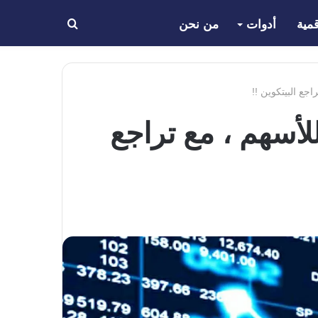
مية
أدوات
من نحن
بحث
عن
وط للأسهم ، مع تراجع