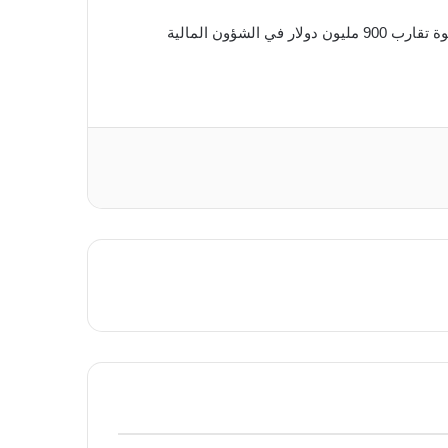
في فبراير ، قامت شركة iFinex الأم لشركة Tether بتسوية تحقيق احتيال أطلقه مكتب المدعي العام لولاية نيويورك ناجمًا عن فجوة تقارب 900 مليون دولار في الشؤون المالية