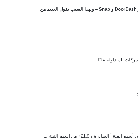
تحقق أداءً أفضل من الكثير من شركات التكنولوجيا أحادية القرن مثل Uber و Lyft و DoorDash و Snap – ولهذا السبب يقول العديد من
كات المتداولة علنًا.