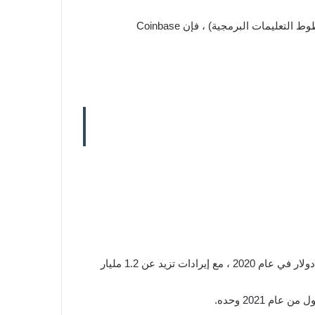
، حيث لا يتم الاحتفاظ بالعملات المشفرة الخاصة بك أو تحريكها إلا من خلال البروتوكولات (أي خطوط التعليمات البرمجية) ، فإن Coinbase
عندما قدمت Coinbase نموذج S-1 في البداية إلى لجنة الأوراق المالية والبورصات ، قالت إنها حصلت على ربح قدره 322 مليون دولار في عام 2020 ، مع إيرادات تزيد عن 1.2 مليار