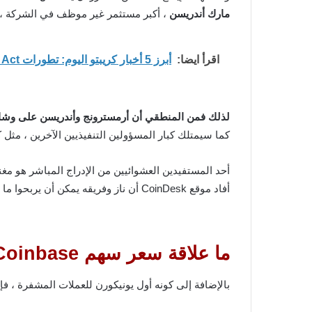
مارك أندريسن
، أكبر مستثمر غير موظف في الشركة ، يحصل على 24.6٪ و 14.2٪ من أسهم الفئة أ 
اقرأ ايضا:
أبرز 5 أخبار كريبتو اليوم: تطورات CLARITY Act وقلق حول BTC ومنصات التداول
لذلك فمن المنطقي أن أرمسترونج وأندريسن على وشك أ
كما سيمتلك كبار المسؤولين التنفيذيين الآخرين ، مثل كب
أحد المستفيدين العشوائيين من الإدراج المباشر هو مغني الراب ناز ، الذي دخلت
أفاد موقع CoinDesk أن ناز وفريقه يمكن أن يربحوا ما يصل إلى 100 مليون دولار ، إذا سارت الأمور. حسب الخطة .
ما علاقة سعر سهم Coinbase بسعر البيتكوين؟
بالإضافة إلى كونه أول يونيكورن للعملات المشفرة ، فإن Coinbase هي أيضًا نوع من المقياس لل