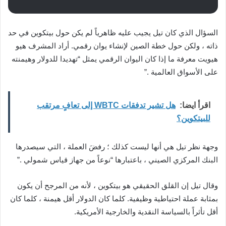
السؤال الذي كان تيل يجيب عليه ظاهرياً لم يكن حول بيتكوين في حد
ذاته ، ولكن حول خطة الصين لإنشاء يوان رقمي. أراد المشرف هيو
هيويت معرفة ما إذا كان اليوان الرقمي يمثل “تهديدا للدولار وهيمنته
على الأسواق العالمية .”
اقرأ ايضا:
هل تشير تدفقات WBTC إلى تعافٍ مرتقب
للبيتكوين؟
وجهة نظر تيل هي أنها ليست كذلك ؛ رفضَ العملة ، التي سيصدرها
البنك المركزي الصيني ، باعتبارها “نوعاً من جهاز قياس شمولي .”
وقال تيل إن القلق الحقيقي هو بيتكوين ، لأنه من المرجح أن يكون
بمثابة عملة احتياطية وظيفية. كلما كان الدولار أقل هيمنة ، كلما كان
أقل تأثراً بالسياسة النقدية والخارجية الأمريكية.