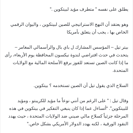
يطلق على نفسه ” متطرف مؤيد لبيتكوين .”
وهو يعتقد أن النهج الاستراتيجي للصين لبيتكوين ، واليوان الرقمي
الخاص بها ، يجب أن يتعلق بأمريكا
بيتر تيل – المؤسس المشارك ل باي بال والرأسمالي المغامر –
يتحدث في حدث افتراضي لندوة نيكسون المحافظة يوم الأربعاء، رأى
ما إذا كانت الصين تستعد للفوز برفع الأسلحة المالية مع الولايات
المتحدة.
السلاح الذي يقول تيل أن الصين تستخدمه ؟ بيتكوين.
وقال تيل : ” على الرغم من أنني نوعاً ما مؤيد للكريبتو ، ومؤيد
للبيتكوين”. “أتساءل عما إذا كان ينبغي التفكير في بيتكوين في هذه
المرحلة جزئياً كسلاح مالي صيني ضد الولايات المتحدة ، حيث يهدد
النقود الورقية ، لكنه يهدد الدولار الأمريكي بشكل خاص.”