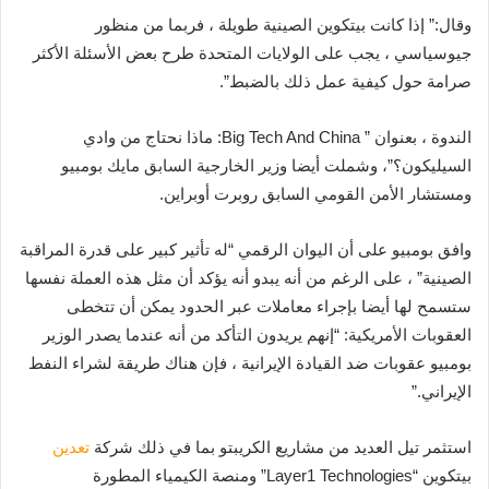
وقال:” إذا كانت بيتكوين الصينية طويلة ، فربما من منظور
جيوسياسي ، يجب على الولايات المتحدة طرح بعض الأسئلة الأكثر
صرامة حول كيفية عمل ذلك بالضبط”.
الندوة ، بعنوان ” Big Tech And China: ماذا نحتاج من وادي
السيليكون؟”، وشملت أيضا وزير الخارجية السابق مايك بومبيو
ومستشار الأمن القومي السابق روبرت أوبراين.
وافق بومبيو على أن اليوان الرقمي “له تأثير كبير على قدرة المراقبة
الصينية” ، على الرغم من أنه يبدو أنه يؤكد أن مثل هذه العملة نفسها
ستسمح لها أيضا بإجراء معاملات عبر الحدود يمكن أن تتخطى
العقوبات الأمريكية: “إنهم يريدون التأكد من أنه عندما يصدر الوزير
بومبيو عقوبات ضد القيادة الإيرانية ، فإن هناك طريقة لشراء النفط
الإيراني.”
استثمر تيل العديد من مشاريع الكريبتو بما في ذلك شركة
تعدين
بيتكوين “Layer1 Technologies” ومنصة الكيمياء المطورة