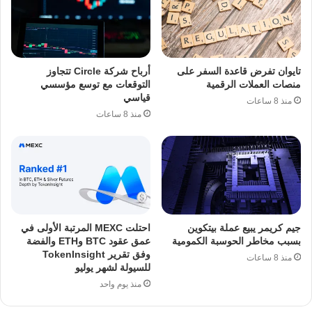
تايوان تفرض قاعدة السفر على
أرباح شركة Circle تتجاوز
منصات العملات الرقمية
التوقعات مع توسع مؤسسي
قياسي
منذ 8 ساعات
منذ 8 ساعات
جيم كريمر يبيع عملة بيتكوين
احتلت MEXC المرتبة الأولى في
بسبب مخاطر الحوسبة الكمومية
عمق عقود BTC وETH والفضة
وفق تقرير TokenInsight
منذ 8 ساعات
للسيولة لشهر يوليو
منذ يوم واحد