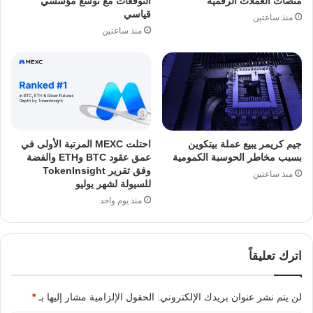
منصات العملات الرقمية
التوقعات مع توسع مؤسسي
قياسي
منذ ساعتين
منذ ساعتين
جيم كريمر يبيع عملة بيتكوين
احتلت MEXC المرتبة الأولى في
بسبب مخاطر الحوسبة الكمومية
عمق عقود BTC وETH والفضة
وفق تقرير TokenInsight
منذ ساعتين
للسيولة لشهر يوليو
منذ يوم واحد
اترك تعليقاً
لن يتم نشر عنوان بريدك الإلكتروني.
الحقول الإلزامية مشار إليها بـ
*