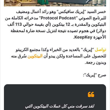
خسر السيد “إيريك سافيكس” وهو رائد أعمال ومضيف
للبرنامج الصوتي “Protocol Podcast” مدخراته الكاملة من
البتيكوين والمقدرة بـ 12 بيتكوين (أي بقيمة حوالي 113 ألف
دولار) في هجوم تصيده نتيجة لتنزيل نسخة ضارة لمحفظة
الأجهزة KeepKey.
تواصل
“إيريك” بالعديد من الخبراء وكذا مجتمع الكريبتو
للحصول على المساعدة ولكن يبدو أن
البيتكوين
سُرق منه
وبدون رجعة.
صرح “إيريك”:
لقد سرقت مني كل عملات البيتكوين التي