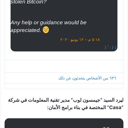
stolen Bitcoin?
Any help or guidance would be 
appreciated. 
٥:١٨ م – ١٢ يونيو ٢٠٢٠
ا
ل
١٬٠١١
م
ع
ل
و
م
ا
٦٣٦ من الأشخاص يتحدثون عن ذلك
ت
و
ا
ل
ليرد السيد “جيمسون لوب” مدير تقنية المعلومات في شركة
خ
“Casa” المختصة في بناء برامج الأمان:
ص
و
ص
ي