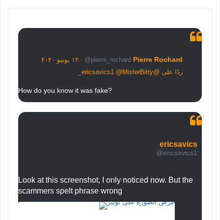
Pierre Rochard
@pierre_rochard
·
١٢ يونيو ٢٠٢٠
ردًا على @ericsavics1 @MisterBitty_
How do you know it was fake?
ericsavics
@ericsavics1
Look at this screenshot, I only noticed now. But the 
scammers spelt phrase wrong