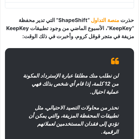
ت
و
ا
ل
حذرت
منصة
التداول
“ShapeShift” التي تدير محفظة
خ
“KeepKey”، الأسبوع الماضي من وجود تطبيقات KeepKey
ص
مزيفة في متجر قوقل كروم، وأخبرت في ذلك الوقت:
و
ص
ي
ة
ل
إ
ع
لن نطلب منك مطلقا عبارة الإسترداد المكونة
ل
من 12 كلمة، إذا قام أي شخص بذلك فهي
ا
ن
عملية احتيال.
ا
ت
نحذر من محاولات التصيد الاحتيالي، مثل
ت
و
تطبيقات المحفظة المزيفة، والتي يمكن أن
ي
تؤدي إلى فقدان المستخدمين لعملاتهم
ت
الرقمية.
ر