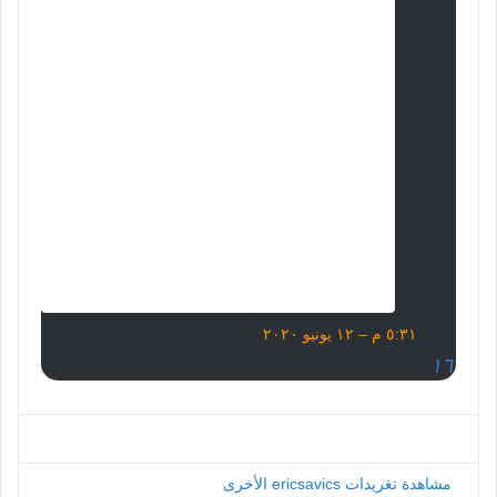
٥:٣١ م – ١٢ يونيو ٢٠٢٠
ا
ل
١٦
م
ع
ل
و
م
ا
مشاهدة تغريدات ericsavics الأخرى