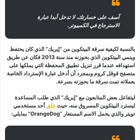
ة
ل
إ
آسف على خسارتك، لا تدخل أبدا عبارة
ع
الاسترجاع في الكمبيوتر.
ل
ا
ن
ا
بالنسبة لكيفية سرقة البيتكوين من “إيريك” الذي كان يحتفظ
ت
وينمي البيتكوين الذي بحوزنه منذ سنة 2013 فكان عن طريق
ت
و
استهدافه عندما قرر تنزيل تطبيق المحفظة التي يملكها على
ي
متصفح قوقل كروم وبمجرد أن أدخل عبارة الإسترداد الخاصة
ت
بعملاته تمت سرقة ما بحوزته بسرعة.
ر
ليتفاعل بعض المتابعون مع “إيريك” الذي طلب المساعدة
ليسترد البيتكوين المسروق منه، حيث
علق
أحد مستخدمي
تويتر والذي يحمل الاسم المستعار “OrangeDog” بمايلي: