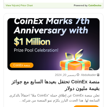
منصة CoinEx
Abdulkader
ديسمبر 20, 2024
منصة CoinEx تحتفل بعيدها السابع مع جوائز
بقيمة مليون دولار
تعلن منصة CoinEx عن إطلاق حملة “CoinEx معًا” احتفالاً بالذكرى
السابعة لها. هذا الحدث البارز يكرّم نمو المنصة من شركة…