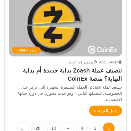
منصة CoinEx
Abdulkader
نوفمبر 21, 2024
تنصيف عملة Zcash بداية جديدة أم بداية
النهاية؟ منصة CoinEx
تستعد عملة Zcash، العملة المشفرة الشهيرة التي تركز على
الخصوصية، لتنصيفها الثاني – وهو حدث محوري في دورة حياتها
الاقتصادية.…
أكمل القراءة »
...
20
10
»
3
2
1