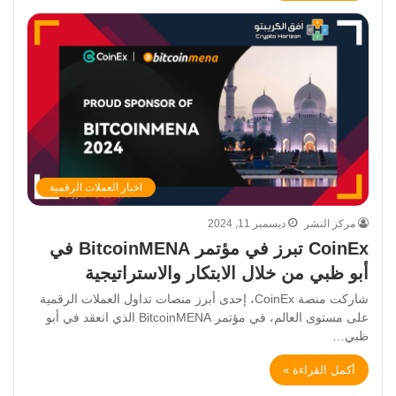
اخبار العملات الرقمية
مركز النشر
ديسمبر 11, 2024
CoinEx تبرز في مؤتمر BitcoinMENA في
أبو ظبي من خلال الابتكار والاستراتيجية
شاركت منصة CoinEx، إحدى أبرز منصات تداول العملات الرقمية
على مستوى العالم، في مؤتمر BitcoinMENA الذي انعقد في أبو
ظبي…
أكمل القراءة »