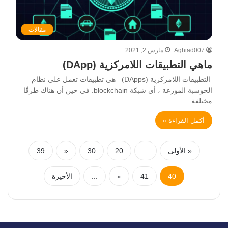
مقالات
Aghiad007
مارس 2, 2021
ماهي التطبيقات اللامركزية (DApp)
التطبيقات اللامركزية (DApps) هي تطبيقات تعمل على نظام
الحوسبة الموزعة ، أي شبكة blockchain. في حين أن هناك طرقًا
مختلفة…
أكمل القراءة »
« الأولى
...
20
30
«
39
40
41
»
...
الأخيرة