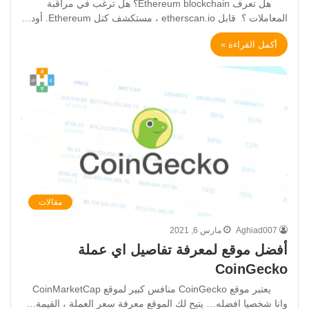
هل تعرف Ethereum blockchain؟ هل ترغب في مراقبة
المعاملات ؟ قابل etherscan.io ، مستكشف كتل Ethereum. أود…
أكمل القراءة »
مقالات
Aghiad007
مارس 6, 2021
أفضل موقع لمعرفة تفاصيل اي عملة
CoinGecko
يعتبر موقع CoinGecko منافس كبير لموقع CoinMarketCap
وانا شخصيا افضله… يتيح لك الموقع معرفة سعر العملة ، القيمة…