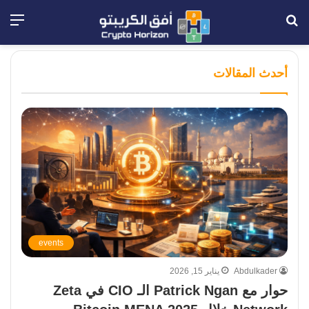
بحث
الق
عن
أحدث المقالات
events
Abdulkader
يناير 15, 2026
حوار مع Patrick Ngan الـ CIO في Zeta