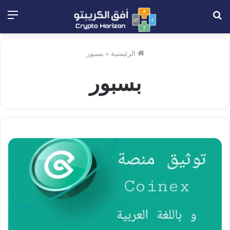
بحث
الق
عن
الرئيسية
»
بسبور
بسبور