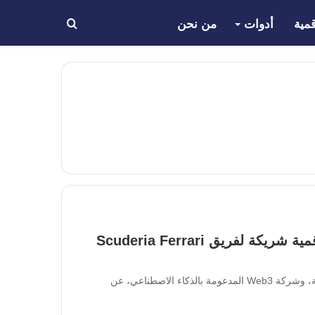
مية
أدوات
من نحن
بحث
عن
منصة BingX أول منصة تداول عملات رقمية شريكة لفريق Scuderia Ferrari
أعلنت منصة BingX، المنصة الرائدة لتداول العملات الرقمية، وشركة Web3 المدعومة بالذكاء الاصطناعي، عن