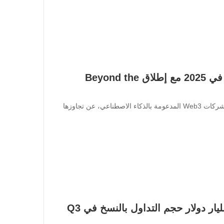
BingX تحتفل بتجاوز 40 مليون مستخدم في 2025 مع إطلاق Beyond the
أعلنت BingX، إحدى أبرز منصات تداول العملات الرقمية وشركات Web3 المدعومة بالذكاء الاصطناعي، عن تجاوزها
BingX تتألق في Web3 وAI: تجاوز 80 مليار دولار حجم التداول بالنسخ في Q3