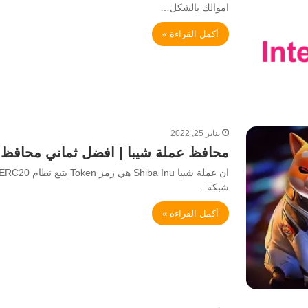
اموالك بالشكل…
أكمل القراءة »
يناير 25, 2022
محافظ عملة شيبا | افضل ثماني محافظ تست
شبكة…
أكمل القراءة »