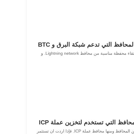
افظ التي تدعم شبكة البرق و BTC
إن شبكة البرق تنمو بسرعة و بشكل متزايد و لذلك عليك انتقاء محفظة مناسبة من محافظ Lightning network. و
إن افضل طريقة لتخزين عملاتك الرقمية هي الاستثمار ضمن المحافظ ومنها محافظ عملة ICP. فإذا اردت ان تستثمر