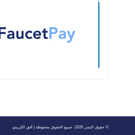
© حقوق النشر 2026، جميع الحقوق محفوظة | أفق الكريبتو