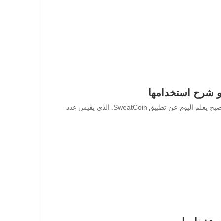
شرح محفظة Sweat و مشروع Sweat Economy الجميع أصبح يعلم اليوم عن تطبيق SweatCoin. الذي يقيس عدد