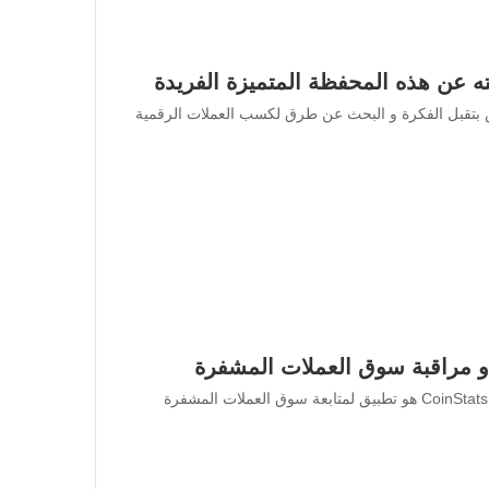
ناس بتقبل الفكرة و البحث عن طرق لكسب العملات الرقمية
ما هو تطبيق CoinStats وكيف يمكنك الاستفادة منه تطبيق CoinStats هو تطبيق لمتابعة سوق العملات المشفرة