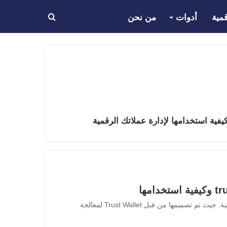
مية
أدوات
من نحن
بحث
عن
ية استخدامها لإدارة عملاتك الرقمية
محفظة ترست سويفت SWIFT عبارة عن محفظة عقود ذكية. حيث تم تصميمها من قبل Trust Wallet لمعالجة