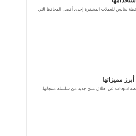
ستخدامها
فظة بينانس للعملات المشفرة إحدى أفضل المحافظ التي
ما هي اضافة محفظة SafePal الجديدة؟ مؤخرا أعلنت محفظة safepal عن اطلاق منتج جديد من سلسلة منتجاتها.