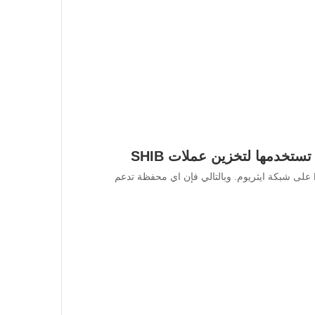
خدمها لتخزين عملات SHIB
ان عملة شيبا Shiba Inu هي رمز Token يتبع نظام ERC20 على شبكة ايثريوم. وبالتالي فإن اي محفظة تدعم