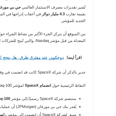
تُشير تقديرات مصرف الاستثمار العالمي
جي بي مورغان (rgan
بقيمة تقارب
4.3 مليار دولار
في أعقاب إدراجها في المؤ
الجديد للمؤشر.
المعدلة من قبل مؤشر Nasdaq، والتي تُتيح للشركات الكبيرة المدرجة حديثًا الانضمام إلى المؤشر في فترة أقصر.
اقرأ ايضا:
دوجكوين عند مفترق طرق.. هل ينجح DOGE في التعافي أم يواجه موجة هبوط جديدة؟
جدير بالذكر أن شركة SpaceX كانت قد انضمت في وقت سابق إلى مؤشر
النقاط الرئيسية حول
انضمام SpaceX
لمؤشر Nasdaq-100 تشمل:
ستنضم شركة SpaceX رسميًا إلى مؤشر
q-100
يُقدر بنك جي بي مورغان (JPMorgan) أن عمليات الشراء السلبية ستصل إلى حوالي
سبق لشركة SpaceX أن انضمت إلى مؤشر
راسل 1000 (1000