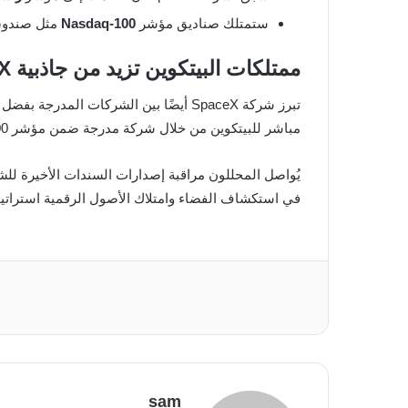
ستمتلك صناديق مؤشر
Nasdaq-100
مثل صندو
ممتلكات البيتكوين تزيد من جاذبية SpaceX في السوق
تبرز شركة SpaceX أيضًا بين الشركات المدرجة بفضل تقارير تفيد بامتلاكها لـ
مباشر للبيتكوين من خلال شركة مدرجة ضمن مؤشر Nasdaq-100، مما يضيف بعدًا استثماريًا جديدًا للشركة.
يُواصل المحللون مراقبة إصدارات السندات الأخيرة للشركة
في استكشاف الفضاء وامتلاك الأصول الرقمية استراتيجية فريدة قد تعزز من جا
sam