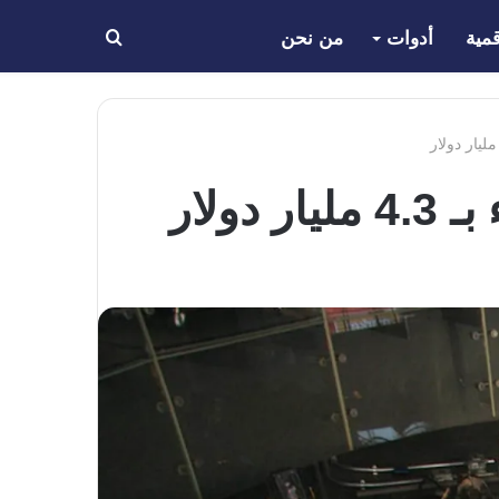
مية
أدوات
من نحن
بحث
عن