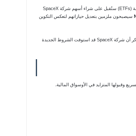
إلى أن الصناديق السلبية والصناديق المتداولة في البورصة (ETFs) ستُقبل على شراء أسهم شركة SpaceX
سيصبحون ملزمين بتعديل حيازاتهم لتعكس التكوين
من المتوقع أن يتركز الجزء الأكبر من نشاط الشراء حول إغلاق السوق في 6 يوليو، وأن يستمر خلال جلسة الافتتاح في 7 يوليو. يُذكر أن شركة SpaceX قد استوفت الشروط الجديدة
سريع وقبولها المتزايد في الأوسواق المالية.