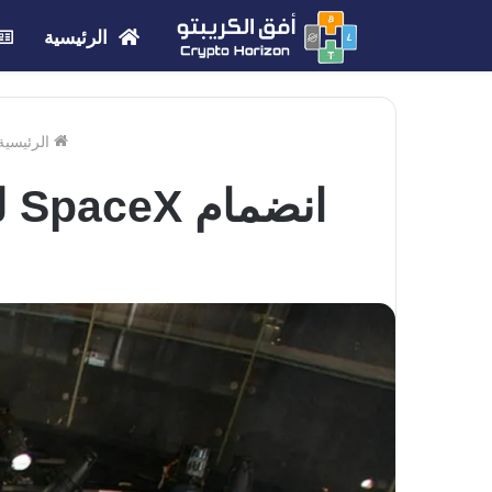
الرئيسية
الرئيسية
انضمام SpaceX لـ Nasdaq-100: توقع شراء بـ 4.3 مليار دولار