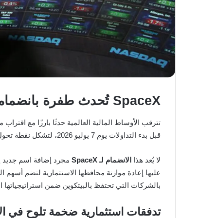
SpaceX تُحدث طفرة بانضمامها المرتقب إلى مؤشر Nasdaq-100
تترقب الأوساط المالية العالمية حدثًا بارزًا مع اقتراب 
قبل بدء التداولات يوم 7 يوليو 2026، لتشكل نقطة تحول محورية لشركة التكنولوجيا بعد أسابيع قليلة من طرحها العام الأول.
لا يُعد هذا
الانضمام لـ SpaceX
مجرد إضافة اسم جديد إل
بالشركات التي تحتفظ بالبيتكوين ضمن استراتيجياتها ال
تدفقات استثمارية ضخمة تلوح في الأ