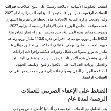
اتفقت الحكومة الألمانية الائتلافية رسميًا على دمج إصلاحات
ضرائب
العملات الرقمية
ضمن إجراءات توحيد الميزانية الفيدرالية لعام 2027.
وقد أوضحت وزارة المالية الاتحادية هذه الخطة في تقريرها الشهري،
عقب موافقة مجلس الوزراء على الأرقام الرئيسية لميزانية 2027.
وبموجب معايير هذه الميزانية، حدد مجلس الوزراء إطار إنفاق يبلغ
543.3 مليار يورو، مع صافي اقتراض قدره 110.8 مليار يورو. ولدعم
جهود التوحيد المالي، يهدف الائتلاف الحاكم إلى تحقيق حوالي 4
مليارات يورو سنويًا في شكل وفورات هيكلية وإجراءات إيرادات
أخرى. وتشمل هذه الإجراءات فرض
رسوم
جديدة على البلاستيك
والسكر، وزيادة الضرائب على الكحول والتبغ، وتكثيف الجهود
لمكافحة الجرائم الضريبية، بالإضافة إلى تغيير محدد يخص
ضرائب
العملات الرقمية
.
الضغط على الإعفاء الضريبي للعملات
الرقمية لمدة عام
يتم التعامل مع العملات الرقمية في ألمانيا كأصل خاص بموجب