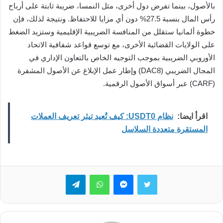
بالأصول، بينما تفرض دول أخرى، مثل النمسا، ضريبة ثابتة على أرباح
رأس المال بنسبة 27.5% دون أي مزايا للاحتفاظ. ونتيجة لذلك، فإن
خطوة ألمانيا ستقلل من المنافسة الضريبية الإقليمية وستزيد الضغط
على الولايات القضائية الأخرى، مع توسع قواعد شفافية الاتحاد
الأوروبي الضريبية بموجب التوجيه الخاص بالتعاون الإداري في
المجال الضريبي (DAC8) وإطار عمل الإبلاغ عن الأصول المشفرة
(CARF) عبر أسواق الأصول الرقمية.
اقرأ ايضا:
نظام USDT0: كيف تُعيد تيثر تعريف العملات
المستقرة متعددة السلاسل
تويتر
ماسنجر
واتساب
تيلقرام