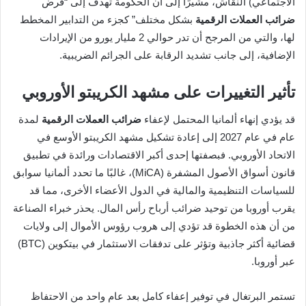
الاجتماعي) النقاش، مشيرًا إلى أن الحكومة تهدف إلى “فرض
ضرائب العملات الرقمية
بشكل مختلف” كجزء من التدابير المخطط
لها، والتي من المرجح أن تدر حوالي 2 مليار يورو من الإيرادات
الإضافية، إلى جانب تشديد الرقابة على الجرائم الضريبية.
تأثير التغييرات على مشهد الكريبتو الأوروبي
قد يؤدي إنهاء ألمانيا المحتمل لإعفاء
ضرائب العملات الرقمية
لمدة
عام في عام 2027 إلى إعادة تشكيل مشهد الكريبتو الأوسع في
الاتحاد الأوروبي. فبصفتها إحدى أكبر الاقتصادات ورائدة في تطبيق
قانون أسواق الأصول المشفرة (MiCA)، غالبًا ما تحدد ألمانيا سوابق
للسياسات التنظيمية والمالية في الدول الأعضاء الأخرى، مما قد
يقرب أوروبا من توحيد ضرائب أرباح رأس المال. يحذر خبراء الصناعة
من أن هذه الخطوة قد تؤدي إلى هروب رؤوس الأموال إلى ولايات
قضائية أكثر جاذبية وتؤثر على تدفقات الاستثمار في بيتكوين (BTC)
عبر أوروبا.
تستمر البرتغال في توفير إعفاء كامل بعد عام واحد من الاحتفاظ